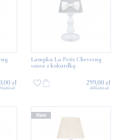
rny
Lampka La Petit Cheverny
szara z kokardką
9,00 zł
299,00 zł
99,00 zł
399,00 zł
New