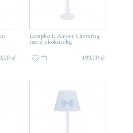
en
Lampka L' Amour Cheverny
szara z kokardką
9,00 zł
499,00 zł