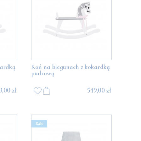
kardką
Koń na biegunach z kokardką
pudrową
9,00 zł
549,00 zł
Sale