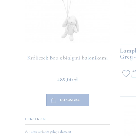
Lampk
Grey 
Króliczek Boo z białymi balonikami
Miś Boo
489,00 zł
DO KOSZYKA
LEKSYKON
A - akcesoria do pokoju dziecka