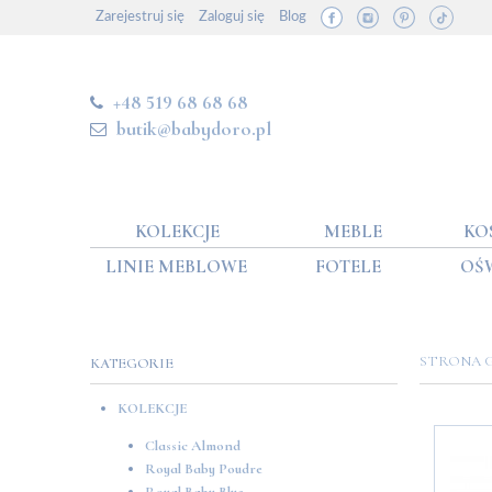
Zarejestruj się
Zaloguj się
Blog
+48 519 68 68 68
butik@babydoro.pl
KOLEKCJE
MEBLE
KO
LINIE MEBLOWE
FOTELE
OŚ
STRONA
KATEGORIE
KOLEKCJE
Classic Almond
Royal Baby Poudre