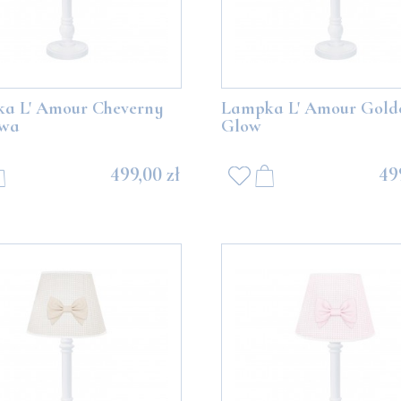
a L' Amour Cheverny
Lampka L' Amour Gold
owa
Glow
499,00 zł
49