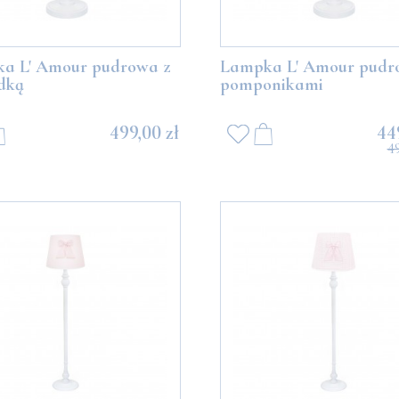
a L' Amour pudrowa z
Lampka L' Amour pudr
dką
pomponikami
499,00 zł
44
4