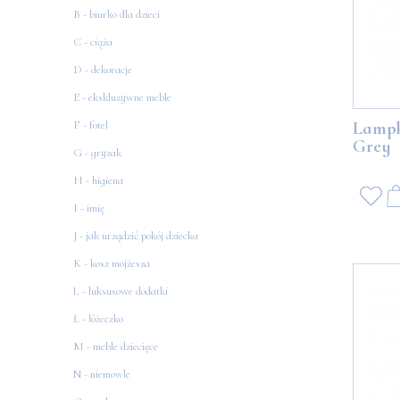
B - biurko dla dzieci
C - ciąża
D - dekoracje
E - ekskluzywne meble
Lampk
F - fotel
Grey
G - gryzak
H - higiena
I - imię
J - jak urządzić pokój dziecka
K - kosz mojżesza
L - luksusowe dodatki
Ł - łóżeczko
M - meble dziecięce
N - niemowle