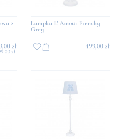
owa z
Lampka L' Amour Frenchy
Grey
9,00 zł
499,00 zł
99,00 zł