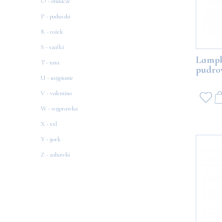
O - otulacze
P - poduszki
R - rożek
S - szafki
Lampk
T - tata
pudr
U - usypianie
V - valentino
W - wyprawka
X - xxl
Y - york
Z - zabawki