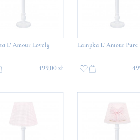
a L' Amour Lovely
Lampka L' Amour Pure 
499,00 zł
49