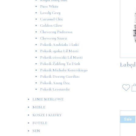
Royal Baby Blue
Pure White
Lovely Grey
Caramel Chic
Golden Glow
Cheverny Pudrowa
Cheverny Szara
Pokoik Andziaks i Luki
Pokoik synka Lil Masti
Pokoik córeczki Lil Masti
Łabęd
Pokoik Żakliny Ta Dinh
Pokoik Michała Koterskiego
Pokoik Doroty Gardias
Pokoik Anny Dec
Pokoik Leonarda
LINIE MEBLOWE
MEBLE
KOSZE I KUFRY
Sale
FOTELE
SEN