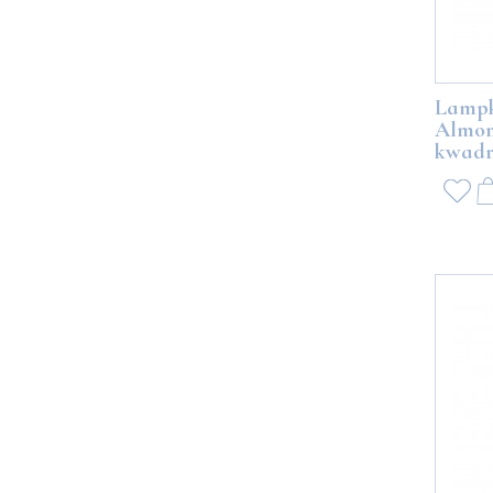
Lampk
Almon
kwadr