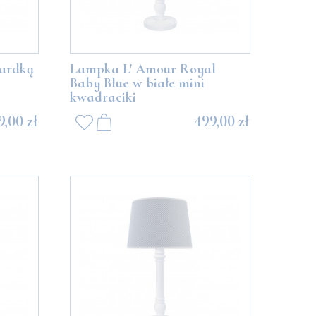
kardką
Lampka L' Amour Royal
Baby Blue w białe mini
kwadraciki
9,00 zł
499,00 zł