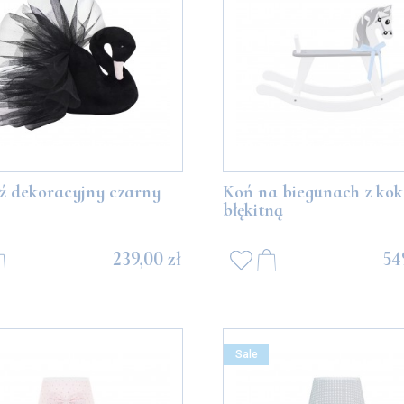
ź dekoracyjny czarny
Koń na biegunach z ko
błękitną
239,00 zł
54
Sale