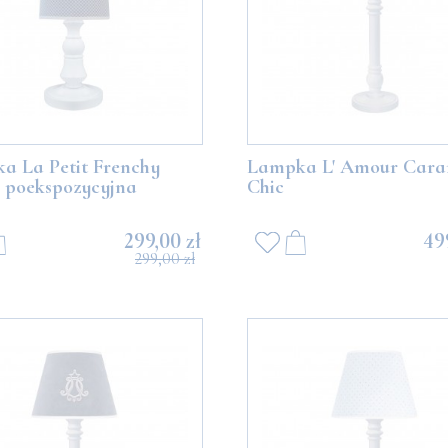
a La Petit Frenchy
Lampka L' Amour Cara
- poekspozycyjna
Chic
 z białymi balonikami
Miś Boo z szarymi balonikami
299,00 zł
49
299,00 zł
489,00 zł
489,00 zł
DO KOSZYKA
DO KOSZYKA