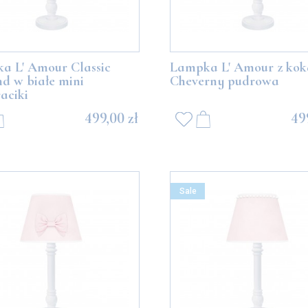
a L' Amour Classic
Lampka L' Amour z ko
d w białe mini
Cheverny pudrowa
aciki
499,00 zł
49
Sale