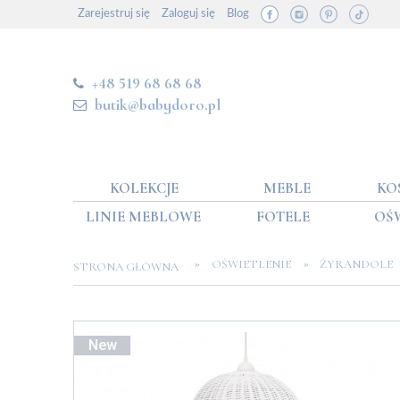
Zarejestruj się
Zaloguj się
Blog
+48 519 68 68 68
butik@babydoro.pl
KOLEKCJE
MEBLE
KO
LINIE MEBLOWE
FOTELE
OŚ
»
»
OŚWIETLENIE
ŻYRANDOLE
STRONA GŁÓWNA
New