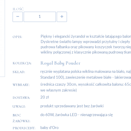
ILOŚĆ
OPIS:
Piękny i elegancki żyrandol w kształcie latającego bal
Dyskretne światło lampy wprowadzi przytulny i ciepły
pudrowa falbanka oraz pikowany koszyczek tworzą niep
wikliny połączonej z klasycznie pikowaną pudrową tkan
Royal Baby Pouder
KOLEKCJA:
SKŁAD:
ręcznie wyplatana polska wiklina malowana na biało, na
Standard 100), zawieszenie metalowe białe - lakierow
WYMIARY:
średnica czaszy 30cm, wysokość całkowita balonu: 65
we własnym zakresie)
DOSTAWA:
20 zł
UWAGI:
produkt sprzedawany jest bez żarówki
MOC
do 60W, żarówka LED - nienagrzewająca się
ŻARÓWKI:
PRODUCENT:
baby d’Oro