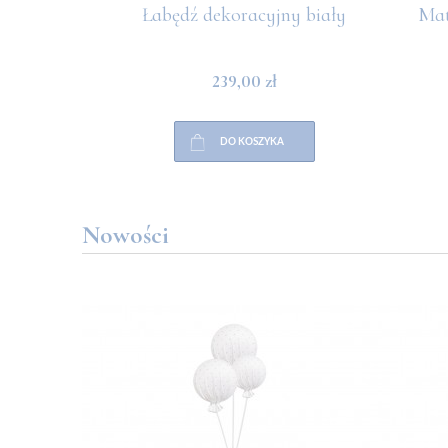
rowa z
Łabędź dekoracyjny biały
Mata
239,00 zł
DO KOSZYKA
Nowości