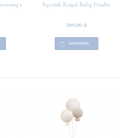
kowany z
Ręcznik Royal Baby Poudre
Sł
209,00 zł
DO KOSZYKA