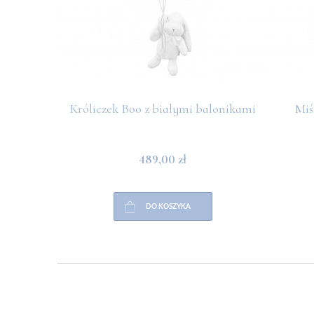
Króliczek Boo z białymi balonikami
Miś
489,00 zł
DO KOSZYKA
POMOC
PŁATNOŚCI
INFO