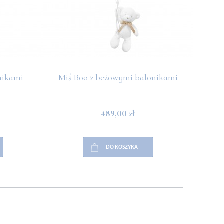
nikami
Miś Boo z beżowymi balonikami
Miś 
489,00 zł
DO KOSZYKA