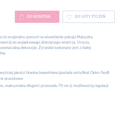
DO KOSZYKA
DO LISTY ŻYCZEŃ
onu to oryginalny pomysł na oświetlenie pokoju Maluszka.
 nastrój do wyjątkowego dziecięcego wnętrza. Urocza,
owtarzalną dekoracje. Żyrandol wykonany jest z białej
iną.
jwyższej jakości tkanina bawełniana (posiada certyfikat Oeko-Tex®
ane proszkowo
cm, maksymalna długość przewodu 70 cm (z możliwością regulacji