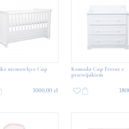
zko niemowlęce Cap
Komoda Cap Ferrat z
przewijakiem
3000,00 zł
3800