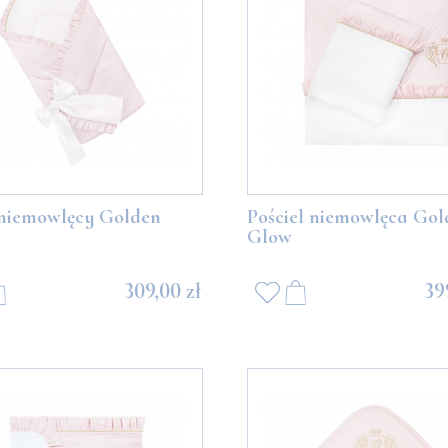
 niemowlęcy Golden
Pościel niemowlęca Gol
Glow
309,00 zł
39
 z białymi balonikami
Miś Boo z szarymi balonikami