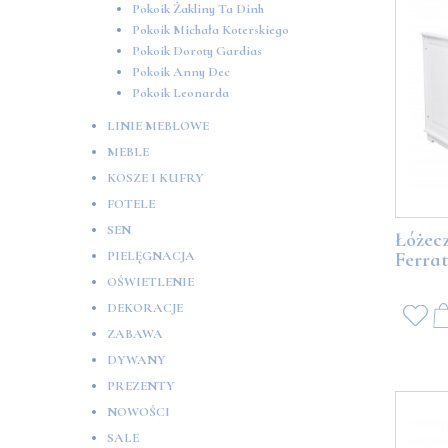
Pokoik Żakliny Ta Dinh
Pokoik Michała Koterskiego
Pokoik Doroty Gardias
Pokoik Anny Dec
Pokoik Leonarda
LINIE MEBLOWE
MEBLE
KOSZE I KUFRY
FOTELE
SEN
Łóżec
Ferrat
PIELĘGNACJA
OŚWIETLENIE
DEKORACJE
ZABAWA
DYWANY
PREZENTY
NOWOŚCI
SALE