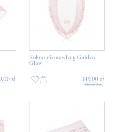
489,00 zł
489,
DO KOSZYKA
DO K
Kokon niemowlęcy Golden
Glow
9,00 zł
349,00 zł
469,00 zł