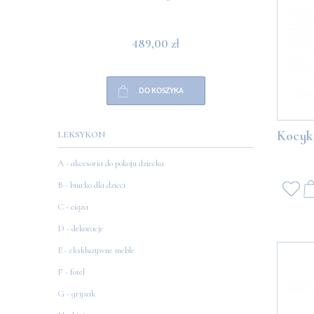
489,00 zł
DO KOSZYKA
Kocyk
LEKSYKON
A - akcesoria do pokoju dziecka
B - biurko dla dzieci
C - ciąża
D - dekoracje
E - ekskluzywne meble
F - fotel
G - gryzak