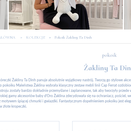
»
»
 GŁÓWNA
KOLEKCJE
Pokoik Żakliny Ta Dinh
pokoik
Żakliny Ta Di
reczki Żakliny Ta Dinh panuje absolutnie wyjątkowy nastrój. Tworzą go stylowe akces
o pokoiku Maleństwa Żaklina wybrała klasyczny zestaw mebli linii Cap Ferrat ozdobio
troju zostały bardzo dokładnie przemyślane i zaplanowane, tak aby tworzyły przede ws
rokiej gamy akcesoriów baby d'Oro Żaklina zdecydowała się na ochraniacz, pościel, 
z motywem śpiącej chmurki i gwiazdki. Fantastycznym dopełnieniem pokoiku jest eleg
 złote kropeczki.