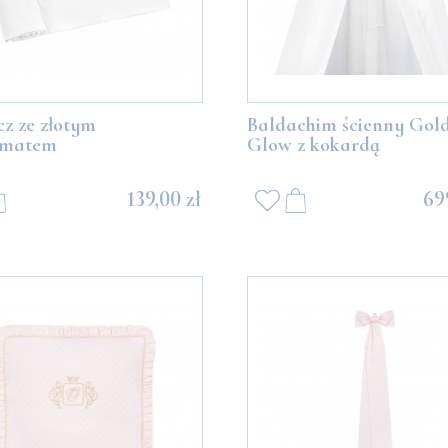
z ze złotym
Baldachim ścienny Gol
ematem
Glow z kokardą
139,00 zł
69