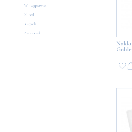
W - wyprawka
X - xxl
Y - york
Z - zabawki
Nakła
Golde