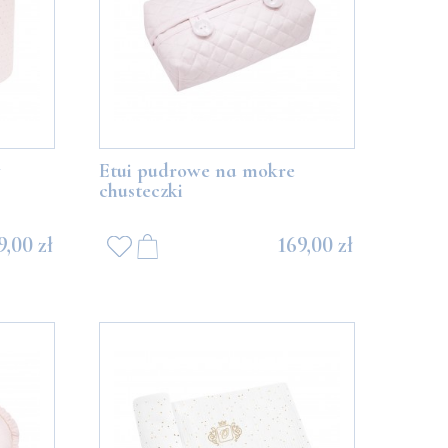
w
Etui pudrowe na mokre
chusteczki
9,00 zł
169,00 zł