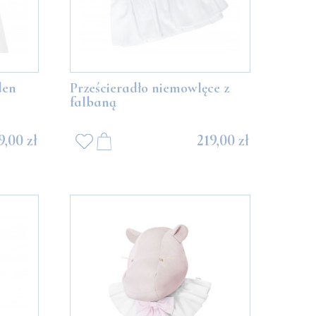
den
Prześcieradło niemowlęce z
falbaną
9,00 zł
219,00 zł