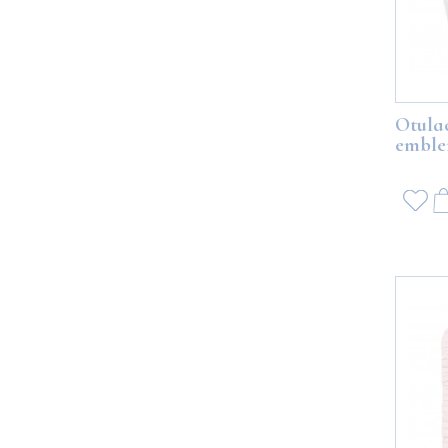
Otulac
embl