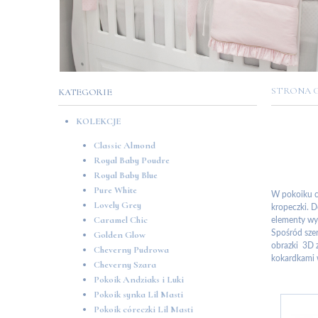
STRONA
KATEGORIE
KOLEKCJE
Classic Almond
Royal Baby Poudre
Royal Baby Blue
Pure White
W pokoiku có
Lovely Grey
kropeczki. D
Caramel Chic
elementy wys
Spośród sze
Golden Glow
obrazki 3D 
Cheverny Pudrowa
kokardkami w
Cheverny Szara
Pokoik Andziaks i Luki
Pokoik synka Lil Masti
Pokoik córeczki Lil Masti