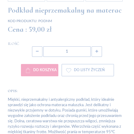
Podkład nieprzemakalny na materac
KOD PRODUKTU:
PODNM
Cena :
59,00 zł
ILOŚĆ
DO KOSZYKA
DO LISTY ŻYCZEŃ
OPIS:
Miękki, nieprzemakalny i antyalergiczny podkład, który idealnie
sprawdzi się jako ochrona materaca maluszka. Jest delikatny i
niezwykle przyjemny w dotyku. Posiada gumki, które umożliwiają
wygodne założenie podkładu oraz chronią przed jego przesuwaniem
się. Dolna, ceratowa warstwa nie przepuszcza wilgoci, zmniejsza
ryzyko rozwoju roztoczy i alergenów. Wierzchnia część wykonana z
miękkiej tkaniny frotte. Możliwość prania w temperaturze 95°C