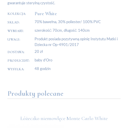
gwarantuje sterylną czystość.
Pure White
KOLEKCJA:
SKŁAD:
70% bawełna, 30% poliester/ 100% PVC
WYMIARY:
szerokość: 70cm, długość: 140cm
UWAGI:
Produkt posiada pozytywną opinię Instytutu Matki i
Dziecka nr Op-4901/2017
DOSTAWA:
20 zł
PRODUCENT:
baby d’Oro
WYSYŁKA:
48 godzin
Produkty polecane
Łóżeczko niemowlęce Monte Carlo White