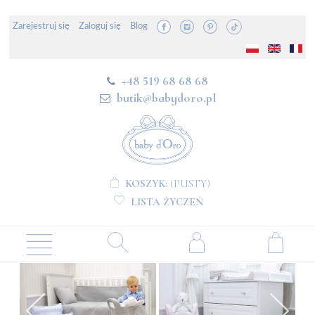
Zarejestruj się
Zaloguj się
Blog
+48 519 68 68 68
butik@babydoro.pl
KOSZYK:
(PUSTY)
LISTA ŻYCZEŃ