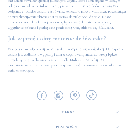
znajdziecie również wysokiej jakości przewijaki, które są niezbędne w każdym
pokoju niemowlaka, a także urocze, pikowane organizery, które ułatwią Wam
pielęgnacje. Bardzo ważna jest również komoda w pokoju Maluszka, pozwalająca
na przechowywanie ubranek i akcesoriów do pielęgnacji dziecka. Nasze
eleganckie komody z kolekcji Aspen będą pasować do każdego wnętrza,
wyjątkowo pojemne i praktyczne pomieszczą wszystkie rzeczy Maluszka.
Jak wybrać dobry materac do łóżeczka?
W ciągu niemowlęcego życia Maluszki przesypiają większość doby. Dlatego tak
ważne jest zadbanie o wygodny i dobrze dopasowany materac, który będzie
antyalergiczny i całkowicie bezpieczny dla Maluszka. W baby d'Oro
znajdziecie
materace niemowlęce
najwyższej jakości, dostosowane do delikatnego
ciała niemowlęcia.
POMOC
PŁATNOŚCI