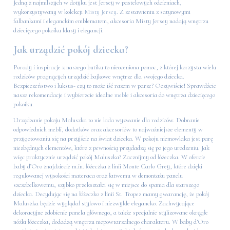
Jedną z najmilszych w dotyku jest Jersey w pastelowych odcieniach,
wykorzystywany w kolekcji
Misty Jersey
. Z zestawieniu z satynowymi
falbankami i eleganckim emblematem, akcesoria Misty Jersey nadają wnętrzu
dziecięcego pokoiku klasy i elegancji.
Jak urządzić pokój dziecka?
Porady i inspiracje z naszego butiku to nieoceniona pomoc, z której korzysta wielu
rodziców pragnących urządzić bajkowe wnętrze dla swojego dziecka.
Bezpieczeństwo i luksus- czy to może iść razem w parze? Oczywiście! Sprawdźcie
nasze rekomendacje i wybierzcie idealne
meble
i akcesoria do wnętrza dziecięcego
pokoiku.
Urządzanie pokoju Maluszka to nie lada wyzwanie dla rodziców. Dobranie
odpowiednich mebli, dodatków oraz akcesoriów to najważniejsze elementy w
przygotowaniu się na przyjście na świat dziecka. W pokoju niemowlaka jest parę
niezbędnych elementów, które z pewnością przydadzą się po jego urodzeniu. Jak
więc praktycznie urządzić pokój Maluszka? Zacznijmy od łóżeczka. W ofercie
baby d’Oro znajdziecie m.in. łóżeczka z linii Monte Carlo Grey, które dzięki
regulowanej wysokości materaca oraz łatwemu w demontażu panelu
szczebelkowemu, szybko przekształci się w miejsce do spania dla starszego
dziecka. Decydując się na łóżeczko z linii St. Tropez mamy gwarancję, że pokój
Maluszka będzie wyglądał stylowo i niezwykle elegancko. Zachwycające
dekoracyjne zdobienie panela głównego, a także specjalnie stylizowane okrągłe
nóżki łóżeczka, dodadzą wnętrzu niepowtarzalnego charakteru. W baby d’Oro