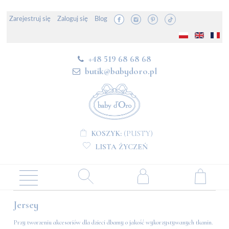
Zarejestruj się
Zaloguj się
Blog
+48 519 68 68 68
butik@babydoro.pl
KOSZYK:
(PUSTY)
LISTA ŻYCZEŃ
Jersey
Przy tworzeniu akcesoriów dla dzieci dbamy o jakość wykorzystywanych tkanin.