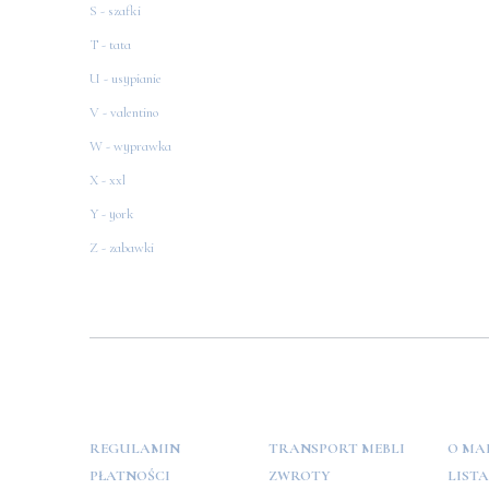
S - szafki
T - tata
U - usypianie
V - valentino
W - wyprawka
X - xxl
Y - york
Z - zabawki
POMOC
PŁATNOŚCI
INFO
REGULAMIN
TRANSPORT MEBLI
O MA
PŁATNOŚCI
ZWROTY
LIST