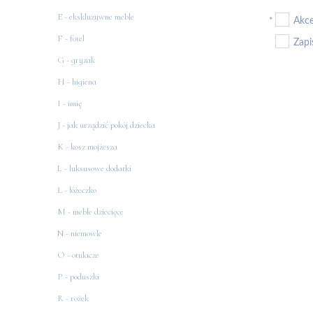
E - ekskluzywne meble
Akc
*
F - fotel
Zapi
G - gryzak
H - higiena
I - imię
J - jak urządzić pokój dziecka
K - kosz mojżesza
L - luksusowe dodatki
Ł - łóżeczko
M - meble dziecięce
N - niemowle
O - otulacze
P - poduszki
R - rożek