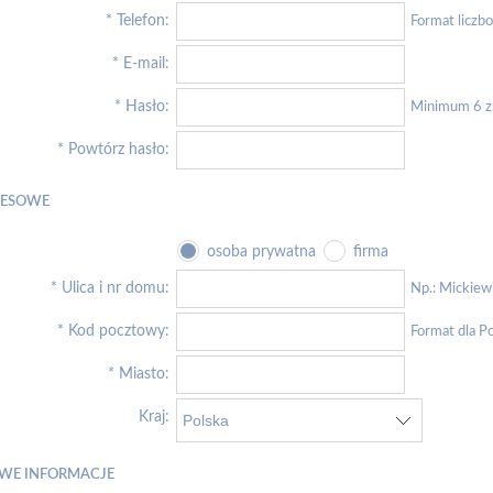
*
Telefon:
Format liczb
*
E-mail:
*
Hasło:
Minimum 6 
*
Powtórz hasło:
RESOWE
osoba prywatna
firma
*
Ulica i nr domu:
Np.: Mickiew
*
Kod pocztowy:
Format dla Po
*
Miasto:
Kraj:
WE INFORMACJE