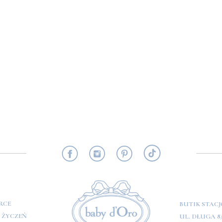
RMACJE
RCE
BUTIK STAC
A ŻYCZEŃ
UL. DŁUGA 8