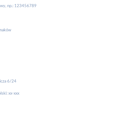
owy, np.: 123456789
znaków
icza 6/24
lski: xx-xxx