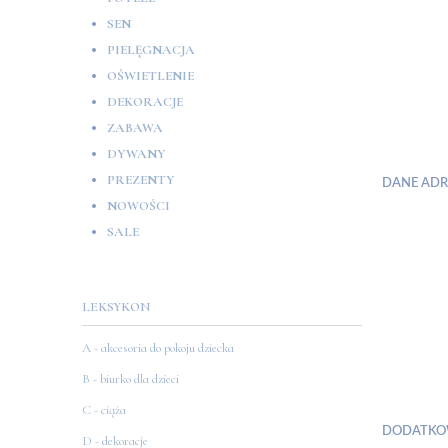
SEN
PIELĘGNACJA
OŚWIETLENIE
DEKORACJE
ZABAWA
DYWANY
PREZENTY
DANE AD
NOWOŚCI
SALE
LEKSYKON
A - akcesoria do pokoju dziecka
B - biurko dla dzieci
C - ciąża
DODATKO
D - dekoracje