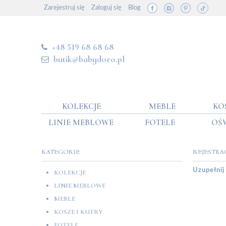
Zarejestruj się
Zaloguj się
Blog
+48 519 68 68 68
butik@babydoro.pl
KOLEKCJE
MEBLE
KO
LINIE MEBLOWE
FOTELE
OŚ
KATEGORIE
REJESTRA
Uzupełnij
KOLEKCJE
LINIE MEBLOWE
MEBLE
KOSZE I KUFRY
FOTELE