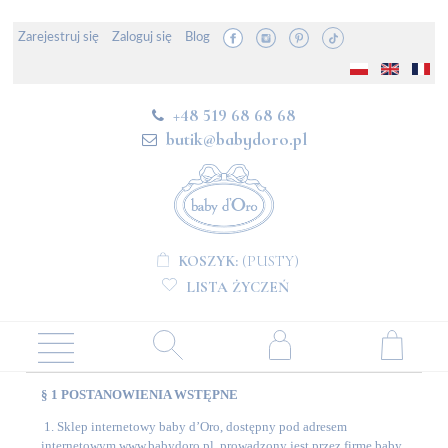
Zarejestruj się
Zaloguj się
Blog
+48 519 68 68 68
butik@babydoro.pl
KOSZYK:
(PUSTY)
LISTA ŻYCZEŃ
§ 1 POSTANOWIENIA WSTĘPNE
1. Sklep internetowy baby d’Oro, dostępny pod adresem
internetowym www.babydoro.pl, prowadzony jest przez firmę baby