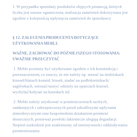
1. W przypadku sprzedaży produktów objętych promocją, których
liczba jest zawsze ograniczona, realizacja zamówień dokonywana jest
zgodnie z kolejnością wpłynięcia zamówień do sprzedawcy
§ 12. ZALECENIA PRODUCENTA DOTYCZĄCE
UŻYTKOWANIA MEBLI.
WAŻNE, ZACHOWAĆ DO PÓŹNIEJSZEGO STOSOWANIA:
UWAŻNIE PRZECZYTAĆ
1. Meble powinny być użytkowane zgodnie z ich konstrukcją i
przeznaczeniem, co znaczy, że nie należy np. stawać na siedziskach
krzeseł/blatach komód, biurek, siadać na podłokietnikach/
zagłówkach, wieszać/suszyć odzieży na oparciach krzeseł,
wychylać/kołysać na krzesłach itd.
2. Meble należy użytkować w pomieszczeniach suchych,
zamkniętych i zabezpieczonych przed szkodliwymi wpływami
atmosferycznymi oraz bezpośrednim działaniem promieni
słonecznych, ponieważ powłoki lakiernicze ulegają degradacji.
Stopień uszkodzeń jest uzależniony od intensywności oddziaływania
promieniowania.