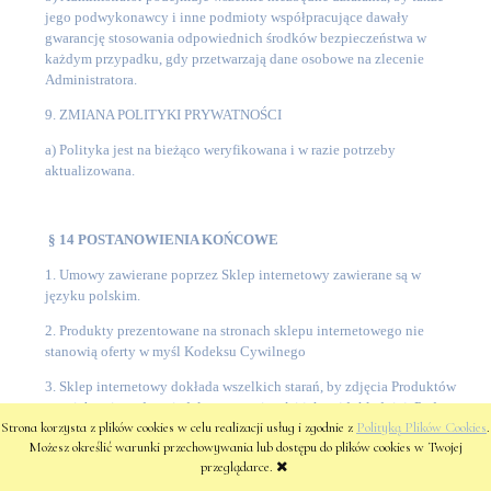
jego podwykonawcy i inne podmioty współpracujące dawały
gwarancję stosowania odpowiednich środków bezpieczeństwa w
każdym przypadku, gdy przetwarzają dane osobowe na zlecenie
Administratora.
9. ZMIANA POLITYKI PRYWATNOŚCI
a)
Polityka jest na bieżąco weryfikowana i w razie potrzeby
aktualizowana.
§ 14 POSTANOWIENIA KOŃCOWE
1. Umowy zawierane poprzez Sklep internetowy zawierane są w
języku polskim.
2. Produkty prezentowane na stronach sklepu internetowego nie
stanowią oferty w myśl Kodeksu Cywilnego
3. Sklep internetowy dokłada wszelkich starań, by zdjęcia Produktów
oraz ich opisy odpowiadały rzeczywistości jak najdokładniej. Podczas
Strona korzysta z plików cookies w celu realizacji usług i zgodnie z
Polityką Plików Cookies
.
dokonywania zmian i aktualizacji np. cen, konfiguracji itd. mogą
Możesz określić warunki przechowywania lub dostępu do plików cookies w Twojej
wystąpić błędy – ewentualne rozbieżności zostaną skorygowane
przeglądarce.
podczas realizacji zamówienia