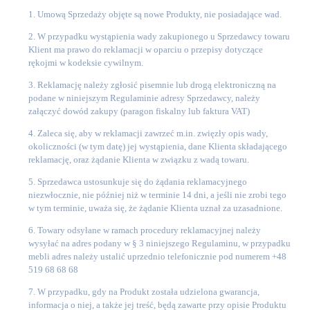
1. Umową Sprzedaży objęte są nowe Produkty, nie posiadające wad.
2. W przypadku wystąpienia wady zakupionego u Sprzedawcy towaru
Klient ma prawo do reklamacji w oparciu o przepisy dotyczące
rękojmi w kodeksie cywilnym.
3. Reklamację należy zgłosić pisemnie lub drogą elektroniczną na
podane w niniejszym Regulaminie adresy Sprzedawcy, należy
załączyć dowód zakupy (paragon fiskalny lub faktura VAT)
4. Zaleca się, aby w reklamacji zawrzeć m.in. zwięzły opis wady,
okoliczności (w tym datę) jej wystąpienia, dane Klienta składającego
reklamację, oraz żądanie Klienta w związku z wadą towaru.
5. Sprzedawca ustosunkuje się do żądania reklamacyjnego
niezwłocznie, nie później niż w terminie 14 dni, a jeśli nie zrobi tego
w tym terminie, uważa się, że żądanie Klienta uznał za uzasadnione.
6. Towary odsyłane w ramach procedury reklamacyjnej należy
wysyłać na adres podany w § 3 niniejszego Regulaminu, w przypadku
mebli adres należy ustalić uprzednio telefonicznie pod numerem +48
519 68 68 68
7. W przypadku, gdy na Produkt została udzielona gwarancja,
informacja o niej, a także jej treść, będą zawarte przy opisie Produktu