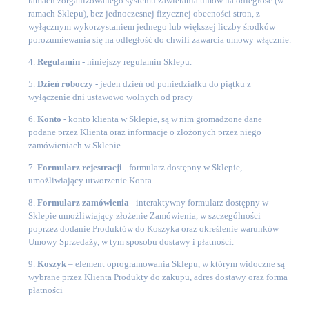
ramach zorganizowanego systemu zawierania umów na odległość (w
ramach Sklepu), bez jednoczesnej fizycznej obecności stron, z
wyłącznym wykorzystaniem jednego lub większej liczby środków
porozumiewania się na odległość do chwili zawarcia umowy włącznie.
4.
Regulamin
- niniejszy regulamin Sklepu.
5.
Dzień roboczy
- jeden dzień od poniedziałku do piątku z
wyłączenie dni ustawowo wolnych od pracy
6.
Konto
- konto klienta w Sklepie, są w nim gromadzone dane
podane przez Klienta oraz informacje o złożonych przez niego
zamówieniach w Sklepie.
7.
Formularz rejestracji
- formularz dostępny w Sklepie,
umożliwiający utworzenie Konta.
8.
Formularz zamówienia
- interaktywny formularz dostępny w
Sklepie umożliwiający złożenie Zamówienia, w szczególności
poprzez dodanie Produktów do Koszyka oraz określenie warunków
Umowy Sprzedaży, w tym sposobu dostawy i płatności.
9.
Koszyk
– element oprogramowania Sklepu, w którym widoczne są
wybrane przez Klienta Produkty do zakupu, adres dostawy oraz forma
płatności