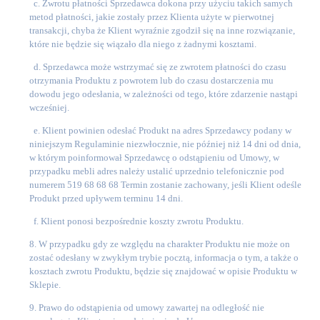
c. Zwrotu płatności Sprzedawca dokona przy użyciu takich samych
metod płatności, jakie zostały przez Klienta użyte w pierwotnej
transakcji, chyba że Klient wyraźnie zgodził się na inne rozwiązanie,
które nie będzie się wiązało dla niego z żadnymi kosztami.
d. Sprzedawca może wstrzymać się ze zwrotem płatności do czasu
otrzymania Produktu z powrotem lub do czasu dostarczenia mu
dowodu jego odesłania, w zależności od tego, które zdarzenie nastąpi
wcześniej.
e. Klient powinien odesłać Produkt na adres Sprzedawcy podany w
niniejszym Regulaminie niezwłocznie, nie później niż 14 dni od dnia,
w którym poinformował Sprzedawcę o odstąpieniu od Umowy, w
przypadku mebli adres należy ustalić uprzednio telefonicznie pod
numerem 519 68 68 68 Termin zostanie zachowany, jeśli Klient odeśle
Produkt przed upływem terminu 14 dni.
f. Klient ponosi bezpośrednie koszty zwrotu Produktu.
8. W przypadku gdy ze względu na charakter Produktu nie może on
zostać odesłany w zwykłym trybie pocztą, informacja o tym, a także o
kosztach zwrotu Produktu, będzie się znajdować w opisie Produktu w
Sklepie.
9. Prawo do odstąpienia od umowy zawartej na odległość nie