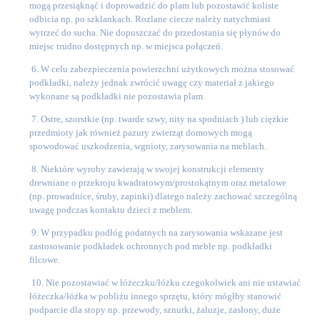
mogą przesiąknąć i doprowadzić do plam lub pozostawić koliste
odbicia np. po szklankach. Rozlane ciecze należy natychmiast
wytrzeć do sucha. Nie dopuszczać do przedostania się płynów do
miejsc trudno dostępnych np. w miejsca połączeń.
6. W celu zabezpieczenia powierzchni użytkowych można stosować
podkładki, należy jednak zwrócić uwagę czy materiał z jakiego
wykonane są podkładki nie pozostawia plam.
7. Ostre, szorstkie (np. twarde szwy, nity na spodniach ) lub ciężkie
przedmioty jak również pazury zwierząt domowych mogą
spowodować uszkodzenia, wgnioty, zarysowania na meblach.
8. Niektóre wyroby zawierają w swojej konstrukcji elementy
drewniane o przekroju kwadratowym/prostokątnym oraz metalowe
(np. prowadnice, śruby, zapinki) dlatego należy zachować szczególną
uwagę podczas kontaktu dzieci z meblem.
9. W przypadku podłóg podatnych na zarysowania wskazane jest
zastosowanie podkładek ochronnych pod meble np. podkładki
filcowe.
10. Nie pozostawiać w łóżeczku/łóżku czegokolwiek ani nie ustawiać
łóżeczka/łóżka w pobliżu innego sprzętu, który mógłby stanowić
podparcie dla stopy np. przewody, sznurki, żaluzje, zasłony, duże