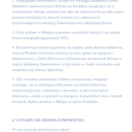
2. Przeglądanie asortymentu Sklepu nie wymaga zakładania Konta.
Składanie zamówień przez Klienta na Produkty znajdujące się w
asortymencie Sklepu możliwe jest albo po założeniu Konta albo przez
podanie niezbędnych danych osobowych i adresowych
umożliwiających realizację Zamówienia bez zakładania Konta.
3. Ceny podane w Sklepie są podane w polskich złotych i są cenami
brutto (uwzględniają podatek VAT).
4. Na końcową (ostateczną) kwotę do zapłaty przez Klienta składa się
cena za Produkt oraz koszt dostawy (w tym opłaty za transport i
dostarczenie), o której Klient jest informowany na stronach Sklepu w
trakcie składania Zamówienia, w tym także w chwili wyrażenia woli
związania się Umową Sprzedaży.
5. Gdy charakter przedmiotu Umowy nie pozwala, rozsądnie
oceniając, na wcześniejsze obliczenie wysokości końcowej
(ostatecznej) ceny, informacja o sposobie, w jaki cena będzie
obliczana, a także o opłatach za transport, dostarczenie oraz o innych
kosztach, będzie podana w Sklepie w opisie Produktu.
§ 5 ZASADY SKŁADANIA ZAMÓWIENIA
W celu złożenia Zamówienia należy: