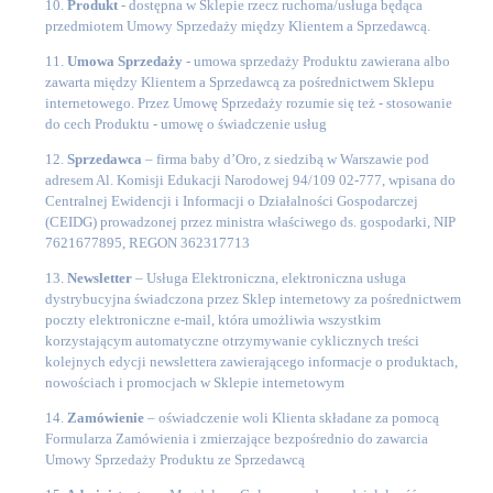
10.
Produkt
- dostępna w Sklepie rzecz ruchoma/usługa będąca
przedmiotem Umowy Sprzedaży między Klientem a Sprzedawcą.
11.
Umowa Sprzedaży
- umowa sprzedaży Produktu zawierana albo
zawarta między Klientem a Sprzedawcą za pośrednictwem Sklepu
internetowego. Przez Umowę Sprzedaży rozumie się też - stosowanie
do cech Produktu - umowę o świadczenie usług
12.
Sprzedawca
– firma baby d’Oro, z siedzibą w Warszawie pod
adresem Al. Komisji Edukacji Narodowej 94/109 02-777, wpisana do
Centralnej Ewidencji i Informacji o Działalności Gospodarczej
(CEIDG) prowadzonej przez ministra właściwego ds. gospodarki, NIP
7621677895, REGON 362317713
13.
Newsletter
– Usługa Elektroniczna, elektroniczna usługa
dystrybucyjna świadczona przez Sklep internetowy za pośrednictwem
poczty elektroniczne e-mail, która umożliwia wszystkim
korzystającym automatyczne otrzymywanie cyklicznych treści
kolejnych edycji newslettera zawierającego informacje o produktach,
nowościach i promocjach w Sklepie internetowym
14.
Zamówienie
– oświadczenie woli Klienta składane za pomocą
Formularza Zamówienia i zmierzające bezpośrednio do zawarcia
Umowy Sprzedaży Produktu ze Sprzedawcą