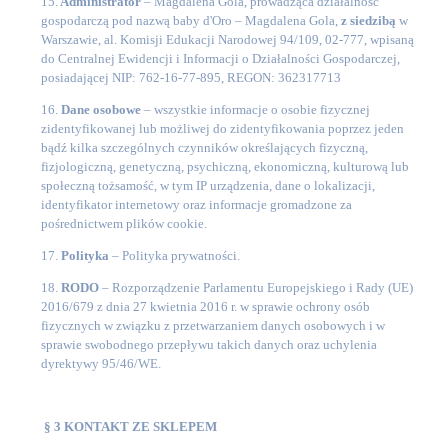
15.
Administrator
–
Magdalena Gola, prowadząca działalność
gospodarczą pod nazwą baby d'Oro – Magdalena Gola,
z siedzibą
w
Warszawie, al. Komisji Edukacji Narodowej 94/109, 02-777, wpisaną
do Centralnej Ewidencji i Informacji o Działalności Gospodarczej,
posiadającej NIP: 762-16-77-895, REGON: 362317713
16.
Dane osobowe
– wszystkie informacje o osobie fizycznej
zidentyfikowanej lub możliwej do zidentyfikowania poprzez jeden
bądź kilka szczególnych czynników określających fizyczną,
fizjologiczną, genetyczną, psychiczną, ekonomiczną, kulturową lub
społeczną tożsamość, w tym IP urządzenia, dane o lokalizacji,
identyfikator internetowy oraz informacje gromadzone za
pośrednictwem plików cookie.
17.
Polityka
– Polityka prywatności.
18.
RODO
– Rozporządzenie Parlamentu Europejskiego i Rady (UE)
2016/679 z dnia 27 kwietnia 2016 r. w sprawie ochrony osób
fizycznych w związku z przetwarzaniem danych osobowych i w
sprawie swobodnego przepływu takich danych oraz uchylenia
dyrektywy 95/46/WE.
§ 3 KONTAKT ZE SKLEPEM