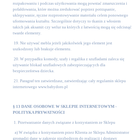
rozpakowaniu i podczas użytkowania mogą powstać zmarszczenia i
pofałdowania, które można zredukować poprzez potrząsanie,
uklepywanie, ręczne rozprostowywanie materiału celem ponownego
uformowania kształtu. Szczególnie dotyczy to tkanin z włosiem
takich jak aksamit czy welur na których z łatwością mogą się odcisnąć
twarde elementy.
19. Nie używać mebla jeżeli jakikolwiek jego element jest
uszkodzony lub brakuje elementu.
20. W przypadku komody, szafy i regalika z szufladami zaleca się
używanie blokad szufladowych zabezpieczających dla
bezpieczeństwa dziecka.
21. Paragraf ten zatwierdzasz, zatwierdzając cały regulamin sklepu
internetowego www.babydoro.pl
§ 13 DANE OSOBOWE W SKLEPIE INTERNETOWYM -
POLITYKA PRYWATNOŚCI
1. Przetwarzanie danych związane z korzystaniem ze Sklepu
a)
W związku z korzystaniem przez Klienta ze Sklepu Administrator
gromadzi dane w zakresie niezbędnym do realizacji i dostawy