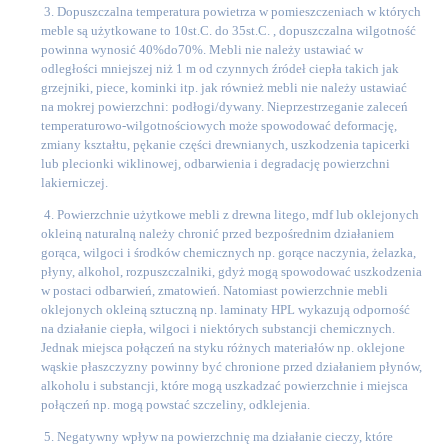
3. Dopuszczalna temperatura powietrza w pomieszczeniach w których
meble są użytkowane to 10st.C. do 35st.C. , dopuszczalna wilgotność
powinna wynosić 40%do70%. Mebli nie należy ustawiać w
odległości mniejszej niż 1 m od czynnych źródeł ciepła takich jak
grzejniki, piece, kominki itp. jak również mebli nie należy ustawiać
na mokrej powierzchni: podłogi/dywany. Nieprzestrzeganie zaleceń
temperaturowo-wilgotnościowych może spowodować deformację,
zmiany kształtu, pękanie części drewnianych, uszkodzenia tapicerki
lub plecionki wiklinowej, odbarwienia i degradację powierzchni
lakierniczej.
4. Powierzchnie użytkowe mebli z drewna litego, mdf lub oklejonych
okleiną naturalną należy chronić przed bezpośrednim działaniem
gorąca, wilgoci i środków chemicznych np. gorące naczynia, żelazka,
płyny, alkohol, rozpuszczalniki, gdyż mogą spowodować uszkodzenia
w postaci odbarwień, zmatowień. Natomiast powierzchnie mebli
oklejonych okleiną sztuczną np. laminaty HPL wykazują odporność
na działanie ciepła, wilgoci i niektórych substancji chemicznych.
Jednak miejsca połączeń na styku różnych materiałów np. oklejone
wąskie płaszczyzny powinny być chronione przed działaniem płynów,
alkoholu i substancji, które mogą uszkadzać powierzchnie i miejsca
połączeń np. mogą powstać szczeliny, odklejenia.
5. Negatywny wpływ na powierzchnię ma działanie cieczy, które