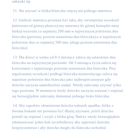
zabawki itp.
11. Nie używać w łóżku/łóżeczku więcej niż jednego materaca.
12. Grubość materaca powinna być taka, aby wewnętrzna wysokość
(mierzona od górnej płaszczyzny materaca do górnej krawędzi ramy
łóżka) wynosiła co najmniej 200 mm w najwyższym położeniu dna
łóżeczka (pierwszy poziom ustawienia dna łóżeczka) a w najniższym
położeniu dna co najmniej 500 mm. (drugi poziom ustawienia dna
łóżeczka).
13. Dla dzieci w wieku od 0-3 miesięcy zaleca się ustawienie dna
łóżeczka na najwyższym poziomie. Od 3 miesiąca życia zaleca się
korzystanie z najniższego poziomu ustawienia dna łóżeczka. Przy
regulowanej wysokości podłogi łóżeczka niemowlęcego zaleca się
najniższe położenie dna łóżeczka jako najbezpieczniejsze gdy
dziecko zaczyna samodzielnie siadać. Wtedy zalecamy używać tylko
tego poziomu. W momencie kiedy dziecko zaczyna wstawać i wspinać
się bezwzględnie zalecamy demontaż jednego boku łóżeczka.
14. Aby zapobiec obrażeniom dziecka wskutek upadku, łóżko z
dwoma bokami nie powinno być dłużej używane, jeżeli dziecko
potrafi się wspinać i wyjść z łóżka górą. Należy wtedy bezwzględnie
zdemontować jeden bok szczebelkowy aby zapewnić dziecku
bezpieczeństwo i aby dziecko mogło do łóżeczka wchodzić