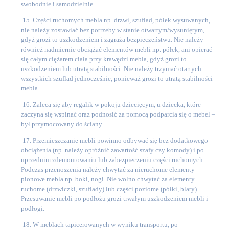
swobodnie i samodzielnie.
15. Części ruchomych mebla np. drzwi, szuflad, półek wysuwanych,
nie należy zostawiać bez potrzeby w stanie otwartym/wysuniętym,
gdyż grozi to uszkodzeniem i zagraża bezpieczeństwu. Nie należy
również nadmiernie obciążać elementów mebli np. półek, ani opierać
się całym ciężarem ciała przy krawędzi mebla, gdyż grozi to
uszkodzeniem lub utratą stabilności. Nie należy trzymać otartych
wszystkich szuflad jednocześnie, ponieważ grozi to utratą stabilności
mebla.
16. Zaleca się aby regalik w pokoju dziecięcym, u dziecka, które
zaczyna się wspinać oraz podnosić za pomocą podparcia się o mebel –
był przymocowany do ściany.
17. Przemieszczanie mebli powinno odbywać się bez dodatkowego
obciążenia (np. należy opróżnić zawartość szafy czy komody) i po
uprzednim zdemontowaniu lub zabezpieczeniu części ruchomych.
Podczas przenoszenia należy chwytać za nieruchome elementy
pionowe mebla np. boki, nogi. Nie wolno chwytać za elementy
ruchome (drzwiczki, szuflady) lub części poziome (półki, blaty).
Przesuwanie mebli po podłożu grozi trwałym uszkodzeniem mebli i
podłogi.
18. W meblach tapicerowanych w wyniku transportu, po