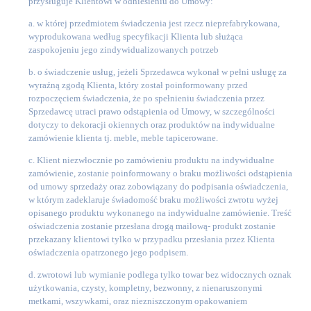
przysługuje Klientowi w odniesieniu do Umowy:
a. w której przedmiotem świadczenia jest rzecz nieprefabrykowana,
wyprodukowana według specyfikacji Klienta lub służąca
zaspokojeniu jego zindywidualizowanych potrzeb
b. o świadczenie usług, jeżeli Sprzedawca wykonał w pełni usługę za
wyraźną zgodą Klienta, który został poinformowany przed
rozpoczęciem świadczenia, że po spełnieniu świadczenia przez
Sprzedawcę utraci prawo odstąpienia od Umowy, w szczególności
dotyczy to dekoracji okiennych oraz produktów na indywidualne
zamówienie klienta tj. meble, meble tapicerowane.
c. Klient niezwłocznie po zamówieniu produktu na indywidualne
zamówienie, zostanie poinformowany o braku możliwości odstąpienia
od umowy sprzedaży oraz zobowiązany do podpisania oświadczenia,
w którym zadeklaruje świadomość braku możliwości zwrotu wyżej
opisanego produktu wykonanego na indywidualne zamówienie. Treść
oświadczenia zostanie przesłana drogą mailową- produkt zostanie
przekazany klientowi tylko w przypadku przesłania przez Klienta
oświadczenia opatrzonego jego podpisem.
d. zwrotowi lub wymianie podlega tylko towar bez widocznych oznak
użytkowania, czysty, kompletny, bezwonny, z nienaruszonymi
metkami, wszywkami, oraz niezniszczonym opakowaniem