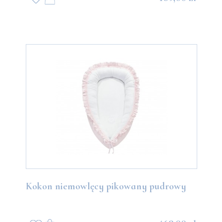
Kokon niemowlęcy pikowany pudrowy