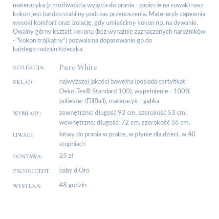
materacyka (z możliwością wyjęcia do prania - zapięcie na suwak) nasz
kokon jest bardzo stabilny podczas przenoszenia. Materacyk zapewnia
wysoki komfort oraz izolację, gdy umieścimy kokon np. na dywanie.
Owalny górny kształt kokonu (bez wyraźnie zaznaczonych narożników
- "kokon trójkątny") pozwala na dopasowanie go do
każdego rodzaju łóżeczka.
Pure White
KOLEKCJA:
SKŁAD:
najwyższej jakości bawełna (posiada certyfikat
Oeko-Tex® Standard 100), wypełnienie - 100%
poliester (FillBall), materacyk - gąbka
WYMIARY:
zewnętrzne: długość 93 cm, szerokość 53 cm,
wewnętrzne: długość: 72 cm, szerokość 36 cm.
UWAGI:
łatwy do prania w pralce, w płynie dla dzieci, w 40
stopniach
DOSTAWA:
25 zł
PRODUCENT:
baby d’Oro
WYSYŁKA:
48 godzin