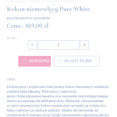
Kokon niemowlęcy Pure White
KOD PRODUKTU:
KOKNIEPW
Cena :
469,00 zł
ILOŚĆ
DO KOSZYKA
DO LISTY ŻYCZEŃ
OPIS:
Ekskluzywny i wyjątkowo funkcjonalny kokon niemowlęcy ozdobiony
subtelną białą falbanką. Wykonany z najwyższej
jakości białej pikowanej bawełny oraz niezwykle mięciutkiego białego
weluru przyjaznego dla delikatnej skóry Maluszka, zastosowanego
w części wewnętrznej. Kokon rewelacyjnie sprawdzi się w łóżeczku,
łóżku rodziców czy podczas podróży. Idealny dla niemowląt od
urodzenia do 8 miesiąca życia. Dzięki zastosowaniu najwyższej jakości