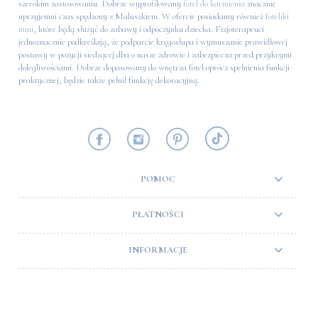
szerokim zastosowaniu. Dobrze wyprofilowany
fotel do karmienia
znacznie
uprzyjemni czas spędzony z Maluszkiem. W ofercie posiadamy również
foteliki
mini
, które będą służyć do zabawy i odpoczynku dziecka. Fizjoterapeuci
jednoznacznie podkreślają, że podparcie kręgosłupa i wymuszanie prawidłowej
postawy w pozycji siedzącej dba o nasze zdrowie i zabezpiecza przed przykrymi
dolegliwościami. Dobrze dopasowany do wnętrza fotel oprócz spełnienia funkcji
praktycznej, będzie także pełnił funkcję dekoracyjną.
POMOC
PŁATNOŚCI
INFORMACJE