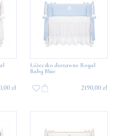
DO KOSZYKA
DO K
al
Łóżeczko dostawne Royal
Baby Blue
0,00 zł
2190,00 zł