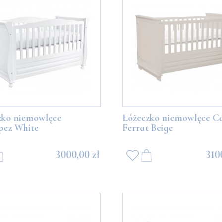
zko niemowlęce
Łóżeczko niemowlęce C
pez White
Ferrat Beige
3000,00 zł
310
 z białymi balonikami
Miś Boo z szarymi balonikami
489,00 zł
489,00 zł