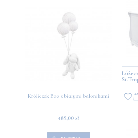
Łóżec
St.Tro
Króliczek Boo z białymi balonikami
Miś Boo
489,00 zł