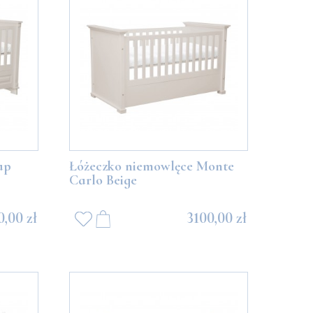
ap
Łóżeczko niemowlęce Monte
Carlo Beige
0,00 zł
3100,00 zł
Miś Boo z beżowymi balonikami
Miś Boo z błęki
489,00 zł
489,