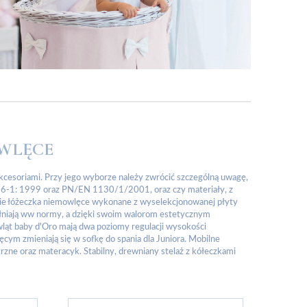
WLĘCE
esoriami. Przy jego wyborze należy zwrócić szczególną uwagę,
16-1: 1999 oraz PN/EN 1130/1/2001, oraz czy materiały, z
rcie łóżeczka niemowlęce wykonane z wyselekcjonowanej płyty
łniają ww normy, a dzięki swoim walorom estetycznym
ląt baby d'Oro mają dwa poziomy regulacji wysokości
ym zmieniają się w sofkę do spania dla Juniora. Mobilne
ne oraz materacyk. Stabilny, drewniany stelaż z kółeczkami