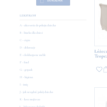
DO KOSZYKA
LEKSYKON
A - akcesoria do pokoju dziecka
B - biurko dla dzieci
C - ciąża
D - dekoracje
Łóżecz
E - ekskluzywne meble
Tropez
F - fotel
G - gryzak
H - higiena
I - imię
J - jak urządzić pokój dziecka
K - kosz mojżesza
L - luksusowe dodatki