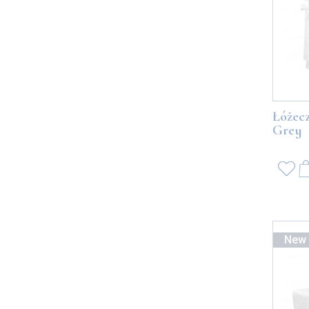
Łóżec
Grey
New