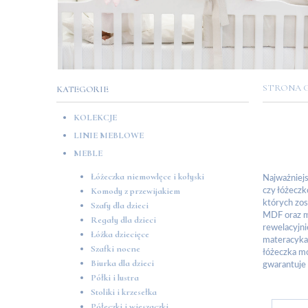
STRONA
KATEGORIE
KOLEKCJE
LINIE MEBLOWE
MEBLE
Łóżeczka niemowlęce i kołyski
Najważniej
czy łóżecz
Komody z przewijakiem
których zos
Szafy dla dzieci
MDF oraz m
Regały dla dzieci
rewelacyjni
Łóżka dziecięce
materacyka 
Szafki nocne
łóżeczka mo
Biurka dla dzieci
gwarantuje
Półki i lustra
Stoliki i krzesełka
Półeczki i wieszaczki