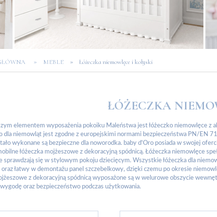
»
»
 GŁÓWNA
MEBLE
Łóżeczka niemowlęce i kołyski
ŁÓŻECZKA NIEMO
szym elementem wyposażenia pokoiku Maleństwa jest łóżeczko niemowlęce z akc
ko dla niemowląt jest zgodne z europejskimi normami bezpieczeństwa PN/EN 7
tało wykonane są bezpieczne dla noworodka. baby d'Oro posiada w swojej ofe
obilne łóżeczka mojżeszowe z dekoracyjną spódnicą. Łóżeczka niemowlęce spe
e sprawdzają się w stylowym pokoju dziecięcym. Wszystkie łóżeczka dla niemow
oraz łatwy w demontażu panel szczebelkowy, dzięki czemu po okresie niemowlęc
jżeszowe z dekoracyjną spódnicą wyposażone są w welurowe obszycie wewnętrz
 wygodę oraz bezpieczeństwo podczas użytkowania.