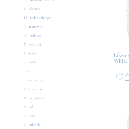
Ł - łóżeczko
M - meble dziecięce
N - niemowle
O - otulacze
P - poduszki
R - rożek
Łóżec
White
S - szafki
T - tata
U - usypianie
V - valentino
W - wyprawka
X - xxl
Y - york
Z - zabawki