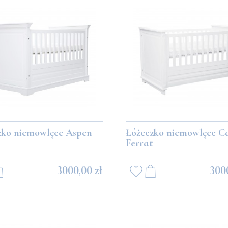
zko niemowlęce Aspen
Łóżeczko niemowlęce C
Ferrat
3000,00 zł
3000