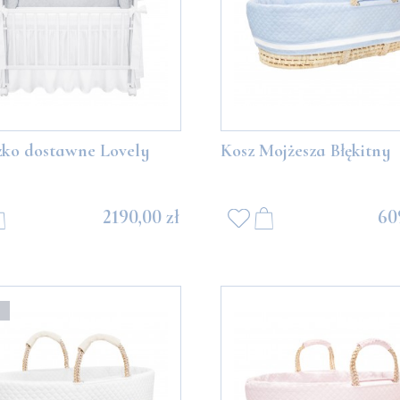
zko dostawne Lovely
Kosz Mojżesza Błękitny
2190,00 zł
60