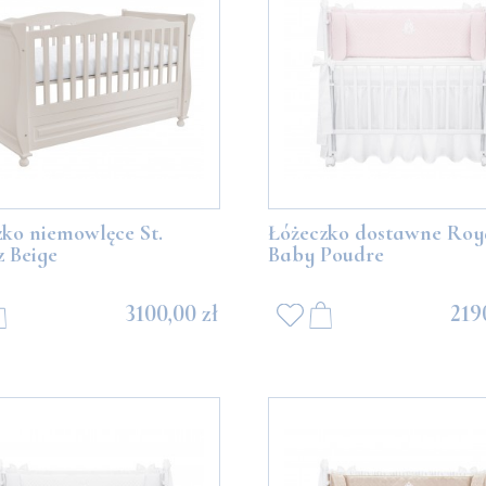
DO KOSZYKA
DO KOSZYKA
ko niemowlęce St.
Łóżeczko dostawne Roy
 Beige
Baby Poudre
3100,00 zł
219