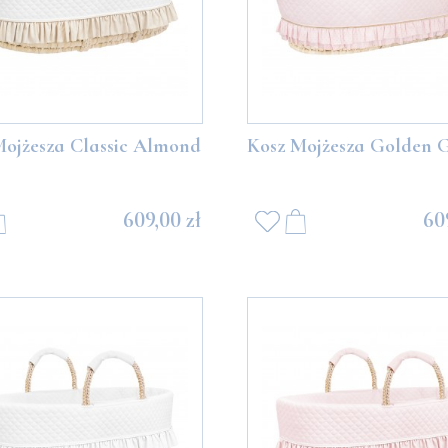
Mojżesza Classic Almond
Kosz Mojżesza Golden 
609,00 zł
60