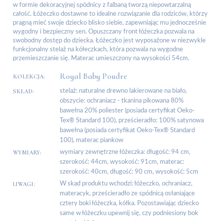
w formie dekoracyjnej spódnicy z falbaną tworzą niepowtarzalną
całość. Łóżeczko dostawne to idealne rozwiązanie dla rodziców, którzy
pragną mieć swoje dziecko blisko siebie, zapewniając mu jednocześnie
wygodny i bezpieczny sen. Opuszczany front łóżeczka pozwala na
swobodny dostęp do dziecka. Łóżeczko jest wyposażone w niezwykle
funkcjonalny stelaż na kółeczkach, która pozwala na wygodne
przemieszczanie się. Materac umieszczony na wysokości 54cm.
Royal Baby Poudre
KOLEKCJA:
SKŁAD:
stelaż: naturalne drewno lakierowane na biało,
obszycie: ochraniacz - tkanina pikowana 80%
bawełna 20% poliester (posiada certyfikat Oeko-
Tex® Standard 100), prześcieradło: 100% satynowa
bawełna (posiada certyfikat Oeko-Tex® Standard
100), materac piankow
WYMIARY:
wymiary zewnętrzne łóżeczka: długość: 94 cm,
szerokość: 44cm, wysokość: 91cm, materac:
szerokość: 40cm, długość: 90 cm, wysokość: 5cm
UWAGI:
W skad produktu wchodzi: łóżeczko, ochraniacz,
materacyk, prześcieradło ze spódnicą osłaniające
cztery boki łóżeczka, kółka. Pozostawiając dziecko
same w łóżeczku upewnij się, czy podniesiony bok