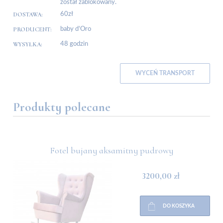
został zablokowany.
DOSTAWA:
60zł
PRODUCENT:
baby d’Oro
WYSYŁKA:
48 godzin
WYCEŃ TRANSPORT
Produkty polecane
dą
Fotel bujany aksamitny pudrowy
3200,00 zł
DO KOSZYKA