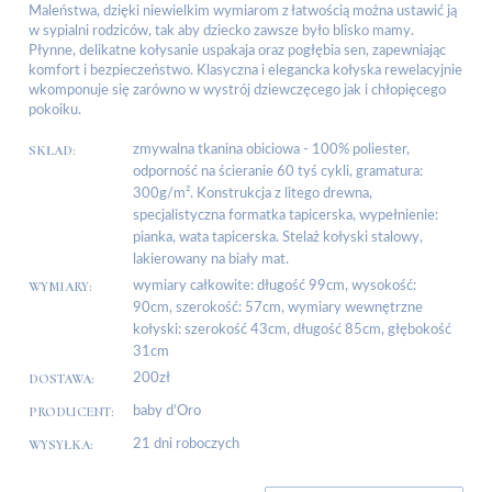
Maleństwa, dzięki niewielkim wymiarom z łatwością można ustawić ją
w sypialni rodziców, tak aby dziecko zawsze było blisko mamy.
Płynne, delikatne kołysanie uspakaja oraz pogłębia sen, zapewniając
komfort i bezpieczeństwo. Klasyczna i elegancka kołyska rewelacyjnie
wkomponuje się zarówno w wystrój dziewczęcego jak i chłopięcego
pokoiku.
SKŁAD:
zmywalna tkanina obiciowa - 100% poliester,
odporność na ścieranie 60 tyś cykli, gramatura:
300g/m². Konstrukcja z litego drewna,
specjalistyczna formatka tapicerska, wypełnienie:
pianka, wata tapicerska. Stelaż kołyski stalowy,
lakierowany na biały mat.
WYMIARY:
wymiary całkowite: długość 99cm, wysokość:
90cm, szerokość: 57cm, wymiary wewnętrzne
kołyski: szerokość 43cm, długość 85cm, głębokość
31cm
DOSTAWA:
200zł
PRODUCENT:
baby d’Oro
WYSYŁKA:
21 dni roboczych