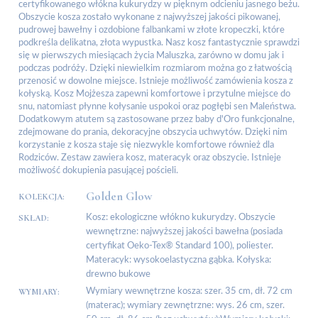
certyfikowanego włókna kukurydzy w pięknym odcieniu jasnego beżu.
Obszycie kosza zostało wykonane z najwyższej jakości pikowanej,
pudrowej bawełny i ozdobione falbankami w złote kropeczki, które
podkreśla delikatna, złota wypustka. Nasz kosz fantastycznie sprawdzi
się w pierwszych miesiącach życia Maluszka, zarówno w domu jak i
podczas podróży. Dzięki niewielkim rozmiarom można go z łatwością
przenosić w dowolne miejsce. Istnieje możliwość zamówienia kosza z
kołyską. Kosz Mojżesza zapewni komfortowe i przytulne miejsce do
snu, natomiast płynne kołysanie uspokoi oraz pogłębi sen Maleństwa.
Dodatkowym atutem są zastosowane przez baby d'Oro funkcjonalne,
zdejmowane do prania, dekoracyjne obszycia uchwytów. Dzięki nim
korzystanie z kosza staje się niezwykle komfortowe również dla
Rodziców. Zestaw zawiera kosz, materacyk oraz obszycie. Istnieje
możliwość dokupienia pasującej pościeli.
Golden Glow
KOLEKCJA:
SKŁAD:
Kosz: ekologiczne włókno kukurydzy. Obszycie
wewnętrzne: najwyższej jakości bawełna (posiada
certyfikat Oeko-Tex® Standard 100), poliester.
Materacyk: wysokoelastyczna gąbka. Kołyska:
drewno bukowe
WYMIARY:
Wymiary wewnętrzne kosza: szer. 35 cm, dł. 72 cm
(materac); wymiary zewnętrzne: wys. 26 cm, szer.