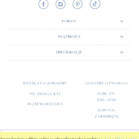
POMOC
PŁATNOŚCI
INFORMACJE
BUTIK STACJONARNY
GODZINY OTWARCIA
UL. DŁUGA 8/14
PON - PT:
9:00 - 17:00
00-238 WARSZAWA
SOBOTA:
ZAMKNIĘTE
POKAŻ PEŁNĄ WERSJĘ STRONY
Strona korzysta z plików cookies w celu realizacji usług i zgodnie z
Polityką Plików Cookies
.