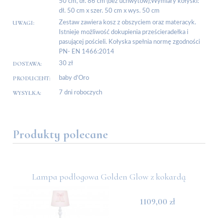
50 cm, dł. 86 cm (bez uchwytów);Wymiary kołyski:
dł. 50 cm x szer. 50 cm x wys. 50 cm
UWAGI:
Zestaw zawiera kosz z obszyciem oraz materacyk.
Istnieje możliwość dokupienia prześcieradełka i
pasującej pościeli. Kołyska spełnia normę zgodności
PN- EN 1466:2014
DOSTAWA:
30 zł
PRODUCENT:
baby d’Oro
WYSYŁKA:
7 dni roboczych
Produkty polecane
Lampa podłogowa Golden Glow z kokardą
1109,00 zł