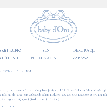
SZE I KUFRY
SEN
DEKORACJE
WIETLENIE
PIELĘGNACJA
ZABAWA
»
T - tata
 GŁÓWNA
a o to, aby przestrzeń w której wychowuje się jego Mała Księzniczka czy Mały Książe była 
ę jakie meble i akcesoria wybrać do pokoju Malucha, aby dziecku i Rodzicom było w nim ja
dzie mógł czuć się spokojny o dobro swojej Rodziny.