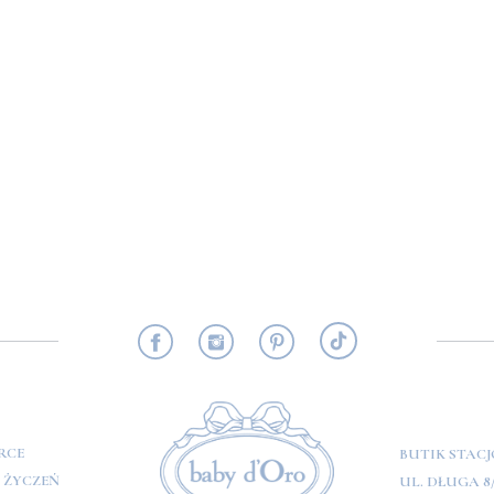
RMACJE
RCE
BUTIK STAC
A ŻYCZEŃ
UL. DŁUGA 8