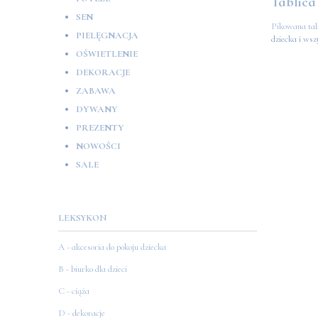
Tablica 
SEN
Pikowana tab
PIELĘGNACJA
dziecka i wsz
OŚWIETLENIE
DEKORACJE
ZABAWA
DYWANY
PREZENTY
NOWOŚCI
SALE
LEKSYKON
A - akcesoria do pokoju dziecka
B - biurko dla dzieci
C - ciąża
D - dekoracje