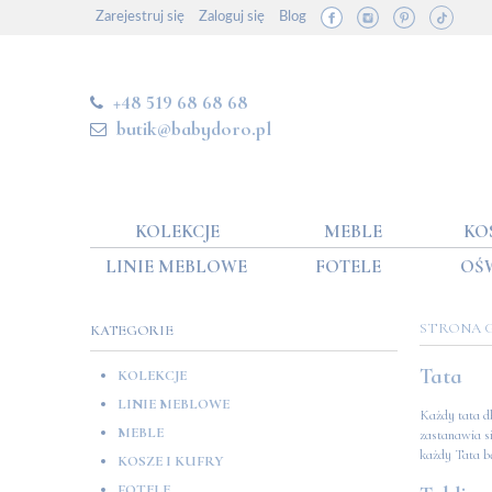
Zarejestruj się
Zaloguj się
Blog
+48 519 68 68 68
butik@babydoro.pl
KOLEKCJE
MEBLE
KO
LINIE MEBLOWE
FOTELE
OŚ
STRONA
KATEGORIE
Tata
KOLEKCJE
LINIE MEBLOWE
Każdy tata db
MEBLE
zastanawia si
każdy Tata bę
KOSZE I KUFRY
FOTELE