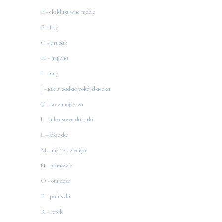
E - ekskluzywne meble
F - fotel
G - gryzak
H - higiena
I - imię
J - jak urządzić pokój dziecka
K - kosz mojżesza
L - luksusowe dodatki
Ł - łóżeczko
M - meble dziecięce
N - niemowle
O - otulacze
P - poduszki
R - rożek