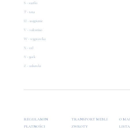
S - szafki
T - tata
U - usypianie
V - valentino
W - wyprawka
X - xxl
Y - york
Z - zabawki
POMOC
PŁATNOŚCI
INFO
REGULAMIN
TRANSPORT MEBLI
O MA
PŁATNOŚCI
ZWROTY
LIST