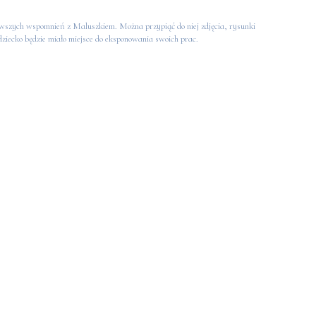
pierwszych wspomnień z Maluszkiem. Można przypiąć do niej zdjęcia, rysunki
 dziecko będzie miało miejsce do eksponowania swoich prac.