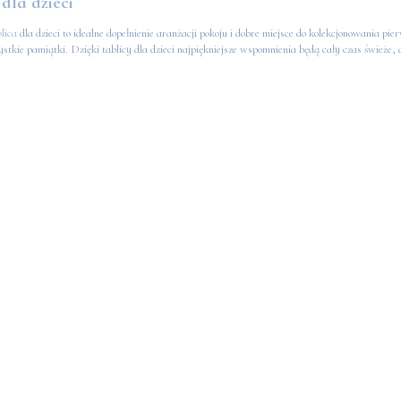
dla dzieci
lica
dla dzieci to idealne dopełnienie aranżacji pokoju i dobre miejsce do kolekcjonowania 
ystkie pamiątki. Dzięki tablicy dla dzieci najpiękniejsze wspomnienia będą cały czas świeże,