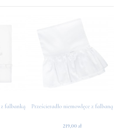
 z falbanką
Prześcieradło niemowlęce z falbaną
Baby 
219,00 zł