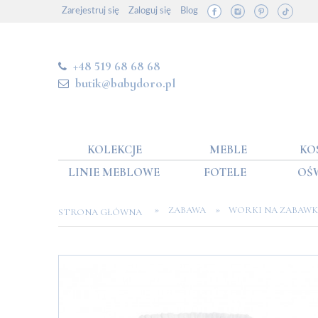
Zarejestruj się
Zaloguj się
Blog
+48 519 68 68 68
butik@babydoro.pl
KOLEKCJE
MEBLE
KO
LINIE MEBLOWE
FOTELE
OŚ
»
»
ZABAWA
WORKI NA ZABAWK
STRONA GŁÓWNA