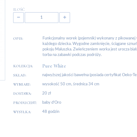
ILOŚĆ
OPIS:
Funkcjonalny worek (pojemnik) wykonany z pikowanej
każdego dziecka. Wygodne zamknięcie, ściągane sznu
pokoju Maluszka. Zwieńczeniem worka jest urocza biał
torba na zabawki podczas podróży.
Pure White
KOLEKCJA:
SKŁAD:
najwyższej jakości bawełna (posiada certyfikat Oeko-Te
WYMIARY:
wysokość 50 cm, średnica 34 cm
DOSTAWA:
20 zł
PRODUCENT:
baby d’Oro
WYSYŁKA:
48 godzin