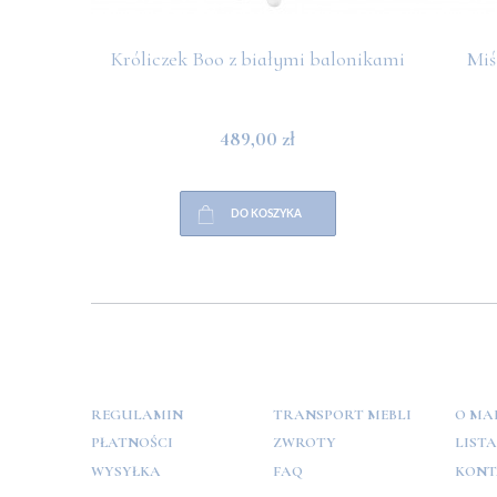
Króliczek Boo z białymi balonikami
Miś
489,00 zł
DO KOSZYKA
POMOC
PŁATNOŚCI
INFO
REGULAMIN
TRANSPORT MEBLI
O MA
PŁATNOŚCI
ZWROTY
LIST
WYSYŁKA
FAQ
KONT