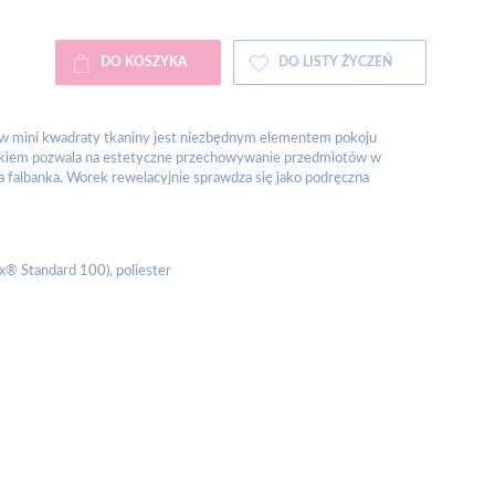
DO KOSZYKA
DO LISTY ŻYCZEŃ
 w mini kwadraty tkaniny jest niezbędnym elementem pokoju
rkiem pozwala na estetyczne przechowywanie przedmiotów w
a falbanka. Worek r
ewelacyjnie sprawdza się jako podręczna
x® Standard 100), poliester