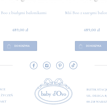
 Boo z białymi balonikami
Miś Boo z szarymi balo
489,00 zł
489,00 zł
DO KOSZYKA
DO KOSZYKA
RMACJE
RCE
BUTIK STAC
A ŻYCZEŃ
UL. DŁUGA 8
AKT
00-238 WARS