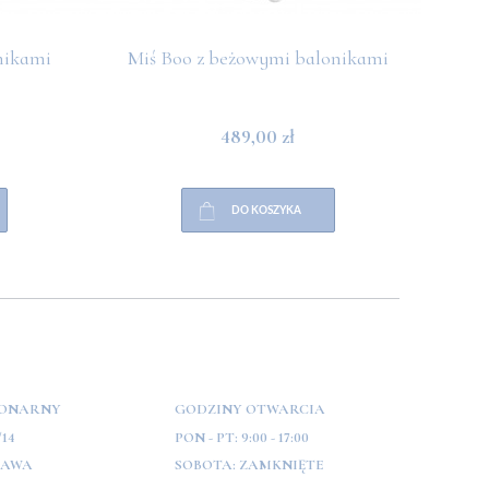
nikami
Miś Boo z beżowymi balonikami
Miś 
489,00 zł
DO KOSZYKA
JONARNY
GODZINY OTWARCIA
/14
PON - PT:
9:00 - 17:00
ZAWA
SOBOTA:
ZAMKNIĘTE