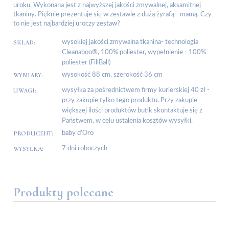
uroku. Wykonana jest z najwyższej jakości zmywalnej, aksamitnej
tkaniny. Pięknie prezentuje się w zestawie z dużą żyrafą - mamą. Czy
to nie jest najbardziej uroczy zestaw?
SKŁAD:
wysokiej jakości zmywalna tkanina- technologia
Cleanaboo®, 100% poliester, wypełnienie - 100%
poliester (FillBall)
WYMIARY:
wysokość 88 cm, szerokość 36 cm
UWAGI:
wysyłka za pośrednictwem firmy kurierskiej 40 zł -
przy zakupie tylko tego produktu. Przy zakupie
większej ilości produktów butik skontaktuje się z
Państwem, w celu ustalenia kosztów wysyłki.
PRODUCENT:
baby d’Oro
WYSYŁKA:
7 dni roboczych
Produkty polecane