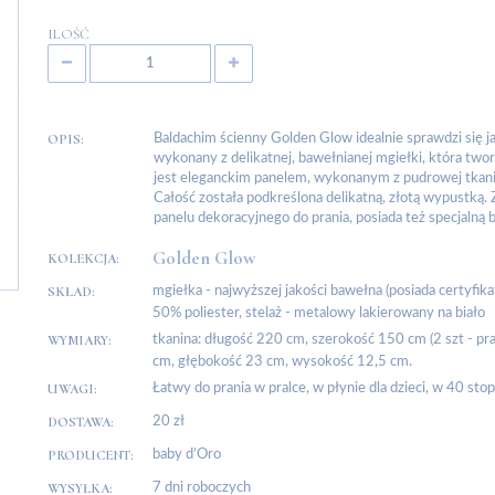
ILOŚĆ
OPIS:
Baldachim ścienny Golden Glow idealnie sprawdzi się j
wykonany z delikatnej, bawełnianej mgiełki, która tw
jest eleganckim panelem, wykonanym z pudrowej tkani
Całość została podkreślona delikatną, złotą wypustką.
panelu dekoracyjnego do prania, posiada też specjalną 
Golden Glow
KOLEKCJA:
SKŁAD:
mgiełka - najwyższej jakości bawełna (posiada certyfi
50% poliester, stelaż - metalowy lakierowany na biało
WYMIARY:
tkanina: długość 220 cm, szerokość 150 cm (2 szt - pr
cm, głębokość 23 cm, wysokość 12,5 cm.
UWAGI:
Łatwy do prania w pralce, w płynie dla dzieci, w 40 sto
DOSTAWA:
20 zł
PRODUCENT:
baby d’Oro
WYSYŁKA:
7 dni roboczych