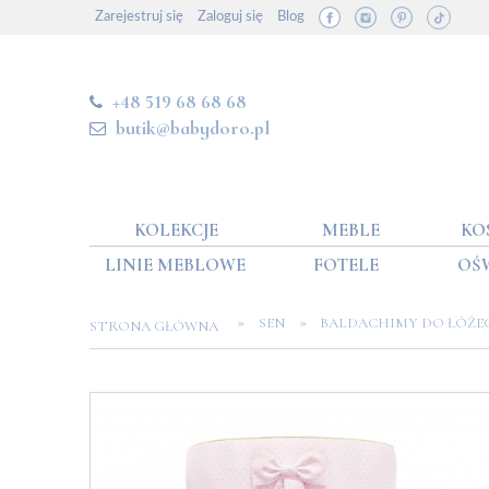
Zarejestruj się
Zaloguj się
Blog
+48 519 68 68 68
butik@babydoro.pl
KOLEKCJE
MEBLE
KO
LINIE MEBLOWE
FOTELE
OŚ
»
»
SEN
BALDACHIMY DO ŁÓŻE
STRONA GŁÓWNA