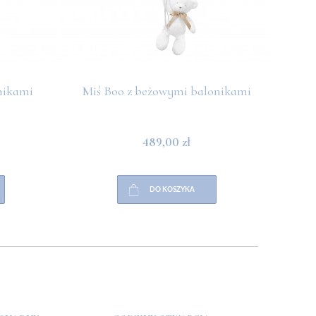
nikami
Miś Boo z beżowymi balonikami
Miś 
489,00 zł
DO KOSZYKA