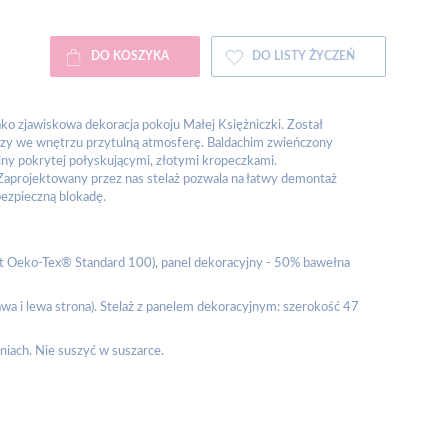
DO KOSZYKA
DO LISTY ŻYCZEŃ
ako zjawiskowa dekoracja pokoju Małej Księżniczki. Został
orzy we wnętrzu przytulną atmosferę. Baldachim zwieńczony
ny pokrytej połyskującymi, złotymi kropeczkami.
 Zaprojektowany przez nas stelaż pozwala na łatwy demontaż
bezpieczną blokadę.
kat Oeko-Tex® Standard 100), panel dekoracyjny - 50% bawełna
awa i lewa strona). Stelaż z panelem dekoracyjnym: szerokość 47
pniach. Nie suszyć w suszarce.