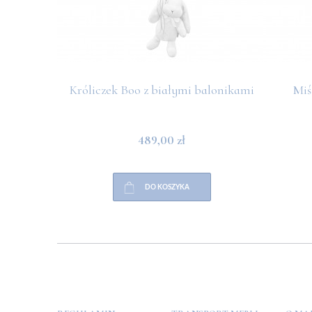
Króliczek Boo z białymi balonikami
Miś
489,00 zł
DO KOSZYKA
POMOC
PŁATNOŚCI
INFO