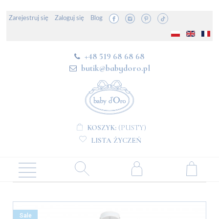
Zarejestruj się
Zaloguj się
Blog
+48 519 68 68 68
butik@babydoro.pl
KOSZYK:
(PUSTY)
LISTA ŻYCZEŃ
Sale