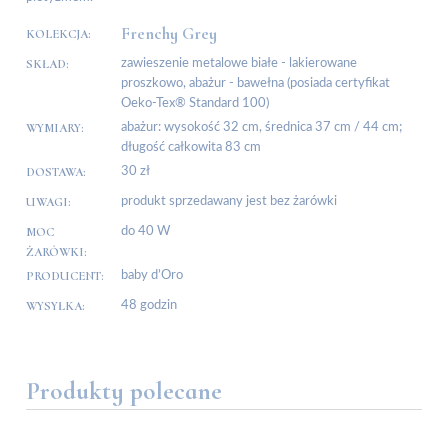
Frenchy Grey
KOLEKCJA:
SKŁAD:
zawieszenie metalowe białe - lakierowane
proszkowo, abażur - bawełna (posiada certyfikat
Oeko-Tex® Standard 100)
WYMIARY:
abażur: wysokość 32 cm, średnica 37 cm / 44 cm;
długość całkowita 83 cm
DOSTAWA:
30 zł
UWAGI:
produkt sprzedawany jest bez żarówki
MOC
do 40 W
ŻARÓWKI:
PRODUCENT:
baby d’Oro
WYSYŁKA:
48 godzin
Produkty polecane