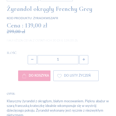
Żyrandol okrągły Frenchy Grey
KOD PRODUKTU:
ŻYRAOKWSZAFR
Cena :
139,00 zł
299,00 zł
NAJNIŻSZA CENA Z OSTATNICH 30 DNI:
139.00 ZŁ
ILOŚĆ
DO KOSZYKA
DO LISTY ŻYCZEŃ
OPIS:
Klasyczny żyrandol z okrągłym, białym mocowaniem. Piękny abażur w
szarą francuską krateczkę idealnie wkomponuje się w wystrój
dziecięcego pokoju. Żyrandol wykonany jest ręcznie z niezwykłym
pietyzmem.