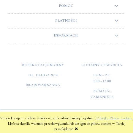
POMOC
PŁATNOŚCI
INFORMACJE
BUTIK STACJONARNY
GODZINY OTWARCIA
UL. DŁUGA 8/14
PON - PT:
9:00 - 17:00
00-238 WARSZAWA
SOBOTA:
ZAMKNIĘTE
POKAŻ PEŁNĄ WERSJĘ STRONY
Strona korzysta z plików cookies w celu realizacji usług i zgodnie z
Polityką Plików Cookies
.
Możesz określić warunki przechowywania lub dostępu do plików cookies w Twojej
przeglądarce.
Sklep internetowy Shoper.pl