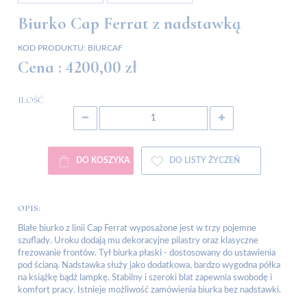
Biurko Cap Ferrat z nadstawką
KOD PRODUKTU:
BIURCAF
Cena :
4200,00 zł
ILOŚĆ
DO KOSZYKA
DO LISTY ŻYCZEŃ
OPIS:
Białe biurko z linii Cap Ferrat wyposażone jest w trzy pojemne
szuflady. Uroku dodają mu dekoracyjne pilastry oraz klasyczne
frezowanie frontów. Tył biurka płaski - dostosowany do ustawienia
pod ścianą.
Nadstawka służy jako dodatkowa, bardzo wygodna półka
na książkę bądź lampkę. Stabilny i szeroki blat zapewnia swobodę i
komfort pracy. Istnieje możliwość zamówienia biurka bez nadstawki.