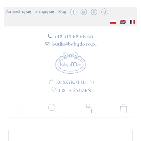
Zarejestruj się
Zaloguj się
Blog
+48 519 68 68 68
butik@babydoro.pl
KOSZYK:
(PUSTY)
LISTA ŻYCZEŃ