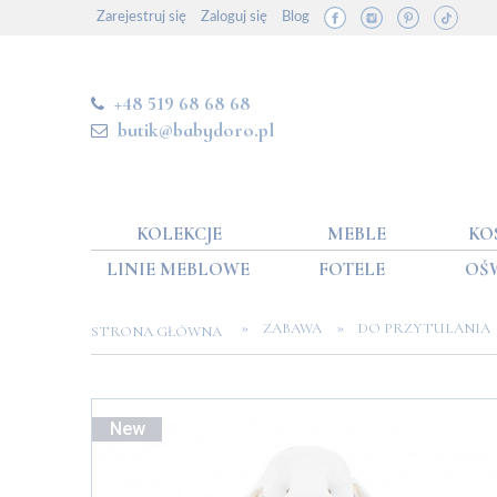
Zarejestruj się
Zaloguj się
Blog
+48 519 68 68 68
butik@babydoro.pl
KOLEKCJE
MEBLE
KO
LINIE MEBLOWE
FOTELE
OŚ
»
»
ZABAWA
DO PRZYTULANIA
STRONA GŁÓWNA
New