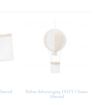
Almond
Balon dekoracyjny DUŻY Classic
Słoń 
Almond