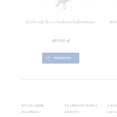
Króliczek Boo z białymi balonikami
Miś
489,00 zł
DO KOSZYKA
POMOC
PŁATNOŚCI
INFO
REGULAMIN
TRANSPORT MEBLI
O MA
PŁATNOŚCI
ZWROTY
LIST