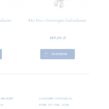
nikami
Miś Boo z beżowymi balonikami
Miś 
489,00 zł
DO KOSZYKA
JONARNY
GODZINY OTWARCIA
/14
PON - PT:
9:00 - 17:00