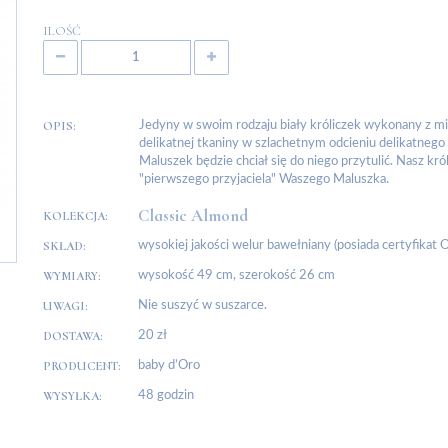
ILOŚĆ
OPIS:
Jedyny w swoim rodzaju biały króliczek wykonany z mi
delikatnej tkaniny w szlachetnym odcieniu delikatneg
Maluszek będzie chciał się do niego przytulić. Nasz kró
"pierwszego przyjaciela" Waszego Maluszka.
Classic Almond
KOLEKCJA:
SKŁAD:
wysokiej jakości welur bawełniany (posiada certyfikat
WYMIARY:
wysokość 49 cm, szerokość 26 cm
UWAGI:
Nie suszyć w suszarce.
DOSTAWA:
20 zł
PRODUCENT:
baby d’Oro
WYSYŁKA:
48 godzin