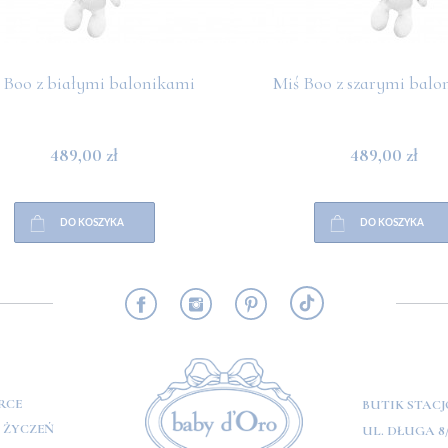
 Boo z białymi balonikami
Miś Boo z szarymi balo
489,00 zł
489,00 zł
DO KOSZYKA
DO KOSZYKA
RMACJE
RCE
BUTIK STAC
A ŻYCZEŃ
UL. DŁUGA 8