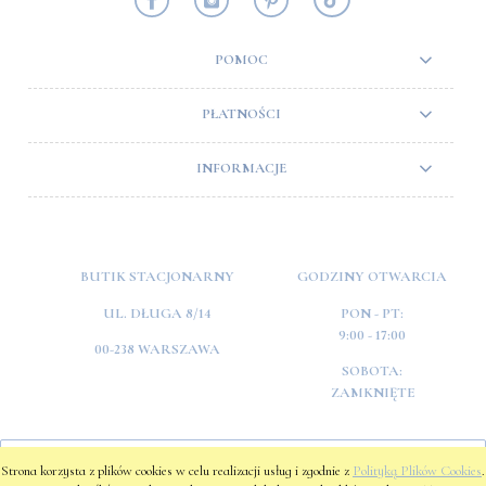
POMOC
PŁATNOŚCI
INFORMACJE
BUTIK STACJONARNY
GODZINY OTWARCIA
UL. DŁUGA 8/14
PON - PT:
9:00 - 17:00
00-238 WARSZAWA
SOBOTA:
ZAMKNIĘTE
POKAŻ PEŁNĄ WERSJĘ STRONY
Strona korzysta z plików cookies w celu realizacji usług i zgodnie z
Polityką Plików Cookies
.