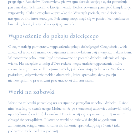
przyszłych Rodziców. Niemowlę w pierwszym okresie swojego życia potrzebuje
paru niezbędnych rzeczy, o których każdy Rodzic powinien pamiętać kompletując
wyprawkę. Całą niezbędną wyprawkę dla Waszych pociech, znajdziecie w
naszym butiku internetowym. Polecamy zaopatrzyć się w pościel i ochraniacz do
łóżeczka,
becik
,
kocyk
i dziecięcy ręczniczek.
Wyposażenie do pokoju dziecięcego
O czym należy pamiętać w wyposażeniu pokoju dziecięcego? Oczywiście, wiele
zależy od tego, czy mamy do czynienia z niemowlakiem czy z większym dzieckiem.
Wyposażenie pokoju musi być dostosowane do potrzeb dziecka zależnie od jego
wieku. Na szczęście w baby d'Oro rodzice mogą znaleźć wyposażenie, które
sprawdzi się zarówno dla najmniejszych, jak i dorastających dzieci. W ofercie
posiadamy odpowiednie meble i akcesoria, które sprawdzą się w pokoju
niemowlęcia i w przestrzeni przeznaczonej dla starszaka.
Worki na zabawki
Worki na zabawki
pozwalają na utrzymanie porządku w pokoju dziecka. Dzięki
nim jesteśmy w stanie uczyć Malucha, że po skończonej zabawie, zabawki należy
uporządkować i włożyć do worka. Dziecko uczy się organizacji, a my możemy
cieszyć się porządkiem. Pikowane worki na zabawki dzięki wygodnemu
zamknięciu, ściąganemu na sznurek, świetnie sprawdzają się również jako
podręczna torba podczas podróży.