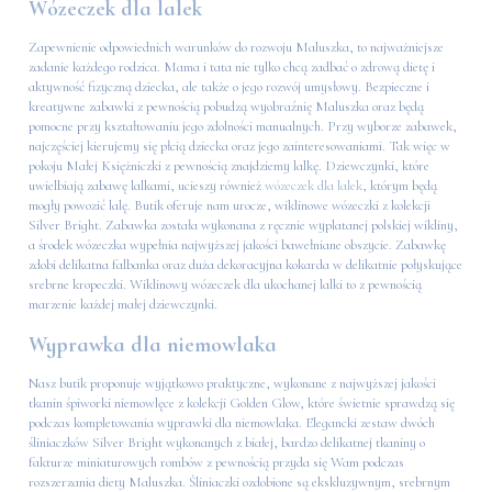
Wózeczek dla lalek
Zapewnienie odpowiednich warunków do rozwoju Maluszka, to najważniejsze
zadanie każdego rodzica. Mama i tata nie tylko chcą zadbać o zdrową dietę i
aktywność fizyczną dziecka, ale także o jego rozwój umysłowy. Bezpieczne i
kreatywne zabawki z pewnością pobudzą wyobraźnię Maluszka oraz będą
pomocne przy kształtowaniu jego zdolności manualnych. Przy wyborze zabawek,
najczęściej kierujemy się płcią dziecka oraz jego zainteresowaniami. Tak więc w
pokoju Małej Księżniczki z pewnością znajdziemy lalkę. Dziewczynki, które
uwielbiają zabawę lalkami, ucieszy również
wózeczek dla lalek
, którym będą
mogły powozić lalę. Butik oferuje nam urocze, wiklinowe wózeczki z kolekcji
Silver Bright. Zabawka została wykonana z ręcznie wyplatanej polskiej wikliny,
a środek wózeczka wypełnia najwyższej jakości bawełniane obszycie. Zabawkę
zdobi delikatna falbanka oraz duża dekoracyjna kokarda w delikatnie połyskujące
srebrne kropeczki. Wiklinowy wózeczek dla ukochanej lalki to z pewnością
marzenie każdej małej dziewczynki.
Wyprawka dla niemowlaka
Nasz butik proponuje wyjątkowo praktyczne, wykonane z najwyższej jakości
tkanin śpiworki niemowlęce z kolekcji Golden Glow, które świetnie sprawdzą się
podczas kompletowania wyprawki dla niemowlaka. Elegancki zestaw dwóch
śliniaczków Silver Bright wykonanych z białej, bardzo delikatnej tkaniny o
fakturze miniaturowych rombów z pewnością przyda się Wam podczas
rozszerzania diety Maluszka. Śliniaczki ozdobione są ekskluzywnym, srebrnym