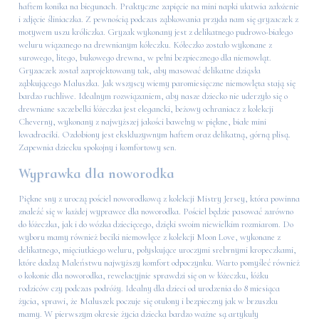
haftem konika na biegunach. Praktyczne zapięcie na mini napki ułatwia założenie
i zdjęcie śliniaczka. Z pewnością podczas ząbkowania przyda nam się gryzaczek z
motywem uszu króliczka. Gryzak wykonany jest z delikatnego pudrowo-białego
weluru wiązanego na drewnianym kółeczku. Kółeczko zostało wykonane z
surowego, litego, bukowego drewna, w pełni bezpiecznego dla niemowląt.
Gryzaczek został zaprojektowany tak, aby masować delikatne dziąsła
ząbkującego Maluszka. Jak wszyscy wiemy paromiesięczne niemowlęta stają się
bardzo ruchliwe. Idealnym rozwiązaniem, aby nasze dziecko nie uderzyło się o
drewniane szczebelki łóżeczka jest elegancki, beżowy ochraniacz z kolekcji
Cheverny, wykonany z najwyższej jakości bawełny w piękne, białe mini
kwadraciki. Ozdobiony jest ekskluzywnym haftem oraz delikatną, górną plisą.
Zapewnia dziecku spokojny i komfortowy sen.
Wyprawka dla noworodka
Piękne sny z uroczą pościel noworodkową z kolekcji Mistry Jersey, która powinna
znaleźć się w każdej wyprawce dla noworodka. Pościel będzie pasować zarówno
do łóżeczka, jak i do wózka dziecięcego, dzięki swoim niewielkim rozmiarom. Do
wyboru mamy również beciki niemowlęce z kolekcji Moon Love, wykonane z
delikatnego, mięciutkiego weluru, połyskujące uroczymi srebrnymi kropeczkami,
które dadzą Maleństwu najwyższy komfort odpoczynku. Warto pomyśleć również
o kokonie dla noworodka, rewelacyjnie sprawdzi się on w łóżeczku, łóżku
rodziców czy podczas podróży. Idealny dla dzieci od urodzenia do 8 miesiąca
życia, sprawi, że Maluszek poczuje się otulony i bezpieczny jak w brzuszku
mamy. W pierwszym okresie życia dziecka bardzo ważne są artykuły