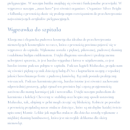
pielęgnacyjne. W naszym butiku znajdują się również funkcjonalne przewijaki. W
wyprawce naszym ,,must have” jest również organizer. Organizer Silver Bright
z falbanką z pewnością okaże się praktycznym rozwiązaniem do przechowywania
najważniejszych artykułów pielęgnacyjnych.
Wyprawka do szpitala
Klasyczna i elegancka pudrowa kosmetyczka idealna do przechowywania
niemowlęcych kosmetyków to rzecz, która z pewnością powinna pojawić się w
wyprawce do szpitala. Wykonana została z pięknej, pikowanej, pudrowej tkaniny
i ozdobiona białym emblematem. Dzięki długiemu suwakowi i praktycznemu
uchwytowi sprawia, że jest bardzo wygodna i łatwa w użytkowaniu, co jest
bardzo istotne podczas pobytu w szpitalu. Podczas kąpieli Maluszka, przyda nam
się również piękny ręcznik dziecięcy baby d’Oro z kapturkiem uszyty z wysokiej
jakości bawełnianego frotte z pudrową lamówką. Ręcznik posiada praktyczny
wieszaczek. Podczas karmienia piersią, bardzo istotne jest również zachowanie
odpowiedniej postawy, gdyż rytuał ten powinien być czystą przyjemnością
zarówno dla mamy karmiącej jak i noworodka. Dzięki naszym poduszkom do
karmienia z kolekcji Cheverny w stabilny oraz bezpieczny sposób ustawimy
Maluszka, tak, abyśmy w pełni mogli cieszyć się bliskością. Kobiecie po porodzie
z pewnością przydadzą nasze otulacze dziecięce, które są niezbędne każdej świeżo
upieczonej Mamie. Lekkie jak mgiełka otulacze dla dziecka zostały wykonane z
miękkiej tkaniny bambusowej, która jest niezwykle delikatna dla skóry
niemowląt.