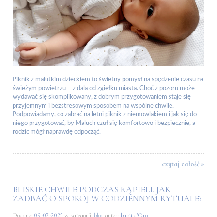
Piknik z malutkim dzieckiem to świetny pomysł na spędzenie czasu na
świeżym powietrzu – z dala od zgiełku miasta. Choć z pozoru może
wydawać się skomplikowany, z dobrym przygotowaniem staje się
przyjemnym i bezstresowym sposobem na wspólne chwile.
Podpowiadamy, co zabrać na letni piknik z niemowlakiem i jak się do
niego przygotować, by Maluch czuł się komfortowo i bezpiecznie, a
rodzic mógł naprawdę odpocząć.
czytaj całość »
BLISKIE CHWILE PODCZAS KĄPIELI. JAK
ZADBAĆ O SPOKÓJ W CODZIENNYM RYTUALE?
Dodano:
09-07-2025
w kategorii:
blog
autor:
baby d'Oro