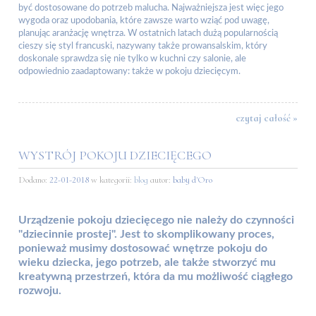
być dostosowane do potrzeb malucha. Najważniejsza jest więc jego
wygoda oraz upodobania, które zawsze warto wziąć pod uwagę,
planując aranżację wnętrza. W ostatnich latach dużą popularnością
cieszy się styl francuski, nazywany także prowansalskim, który
doskonale sprawdza się nie tylko w kuchni czy salonie, ale
odpowiednio zaadaptowany: także w pokoju dziecięcym.
czytaj całość »
WYSTRÓJ POKOJU DZIECIĘCEGO
Dodano:
22-01-2018
w kategorii:
blog
autor:
baby d'Oro
Urządzenie pokoju dziecięcego nie należy do czynności
"dziecinnie prostej". Jest to skomplikowany proces,
ponieważ musimy dostosować wnętrze pokoju do
wieku dziecka, jego potrzeb, ale także stworzyć mu
kreatywną przestrzeń, która da mu możliwość ciągłego
rozwoju.