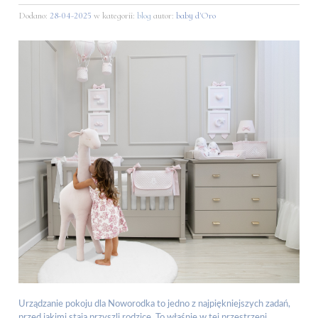
Dodano:
28-04-2025
w kategorii:
blog
autor:
baby d'Oro
Urządzanie pokoju dla Noworodka to jedno z najpiękniejszych zadań,
przed jakimi stają przyszli rodzice. To właśnie w tej przestrzeni