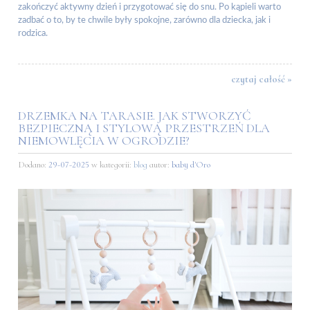
zakończyć aktywny dzień i przygotować się do snu. Po kąpieli warto
zadbać o to, by te chwile były spokojne, zarówno dla dziecka, jak i
rodzica.
czytaj całość »
DRZEMKA NA TARASIE. JAK STWORZYĆ
BEZPIECZNĄ I STYLOWĄ PRZESTRZEŃ DLA
NIEMOWLĘCIA W OGRODZIE?
Dodano:
29-07-2025
w kategorii:
blog
autor:
baby d'Oro