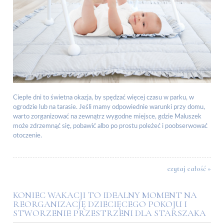
Ciepłe dni to świetna okazja, by spędzać więcej czasu w parku, w
ogrodzie lub na tarasie. Jeśli mamy odpowiednie warunki przy domu,
warto zorganizować na zewnątrz wygodne miejsce, gdzie Maluszek
może zdrzemnąć się, pobawić albo po prostu poleżeć i poobserwować
otoczenie.
czytaj całość »
KONIEC WAKACJI TO IDEALNY MOMENT NA
REORGANIZACJĘ DZIECIĘCEGO POKOJU I
STWORZENIE PRZESTRZENI DLA STARSZAKA