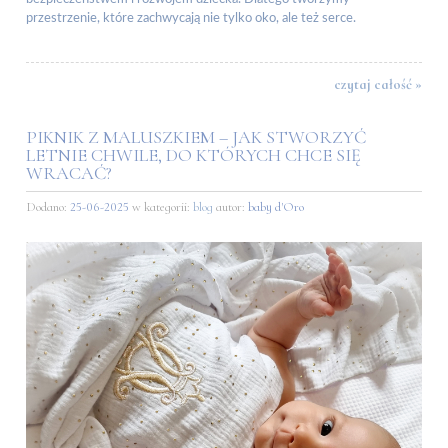
przestrzenie, które zachwycają nie tylko oko, ale też serce.
czytaj całość »
PIKNIK Z MALUSZKIEM – JAK STWORZYĆ
LETNIE CHWILE, DO KTÓRYCH CHCE SIĘ
WRACAĆ?
Dodano:
25-06-2025
w kategorii:
blog
autor:
baby d'Oro