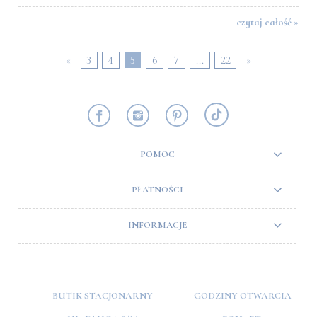
czytaj całość »
«
3
4
5
6
7
...
22
»
POMOC
PŁATNOŚCI
INFORMACJE
BUTIK STACJONARNY
GODZINY OTWARCIA