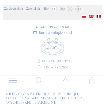
Zarejestruj się
Zaloguj się
Blog
+48 519 68 68 68
butik@babydoro.pl
KOSZYK:
(PUSTY)
LISTA ŻYCZEŃ
KREATYWNE DEKORACJE W POKOJU
DZIECIĘCYM – POMYSŁY PEŁNE CIEPŁA,
WYOBRAŹNI I HARMONII