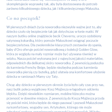
skompletujecie wyprawkę tak, aby była dostosowana do potrzeb
zarówno kilkudniowego dziecka, jak i kilkumiesięcznego Maluszka.
Co na początek?
W pierwszych dniach życia noworodka niezwykle ważne jest to, aby
dziecko czuło się bezpiecznie tak jak dotychczas w łonie matki. W
naszym butiku online znajdziecie becik Cheverny, uroczo ozdobiony
satynową kokardką, który pomoże Maluszkowi osiągnąć poczucie
bezpieczeństwa. Dla zwolenników klasycznych zestawów do spania,
baby d’Oro oferuje pościel noworodkową z kolekcji Golden Glow,
która ze względu na mały rozmiar może być używana również w
wózku. Nasza pościel wykonana jest z najwyższej jakości materiałów,
odpowiednich dla delikatnej skóry noworodka. Z pewnością poduszka
do karmienia Frenchy Beige, będzie niezbędna podczas karmienia
noworodka piersią czy butelką, gdyż ułatwia ona komfortowe ułożenie
dziecka w ramionach Mamy czy Taty.
Chcąc aby dziecko w pierwszym okresie życia było cały czas przy nas,
nasz butik poleca wyjątkowy Kosz Mojżesza w łagodnym odcieniu
błękitu. Dzięki niewielkim rozmiarom, mobilne łóżeczko można
przenosić w dowolne miejsce. Z pewnością do Kosza Mojżesza przyda
się pościel mini, która będzie do niego pasować i pozwoli Maluszkowi
na komfortowy, wygodny sen. Artykułem, którego nie może