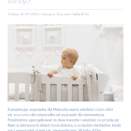
ZACZĄĆ?
Dodano:
16-09-2020
w kategorii:
blog
autor:
baby d'Oro
Kompletując wyprawkę dla Maluszka warto wiedzieć czym różni
się
wyprawka
dla noworodka od wyprawki dla niemowlęcia.
Powinniśmy uporządkować te dwie kwestie i wiedzieć co przyda się
Nam w pierwszych dniach życia dziecka, a co będzie niezbędne, kiedy
nasz noworodek stanie się niemowlęciem. W baby d’Oro