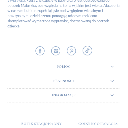
Wyprawka
, którą znajdziecie w baby d’Oro jest dostosowana do
potrzeb Maluszka, bez względu na to na w jakim jest wieku. Akcesoria
w naszym butiku uzupełniają się pod względem wizualnym i
praktycznym, dzięki czemu pomagają młodym rodzicom
skompletować wymarzoną wyprawkę, dostosowaną do potrzeb
dziecka.
POMOC
PŁATNOŚCI
INFORMACJE
BUTIK STACJONARNY
GODZINY OTWARCIA