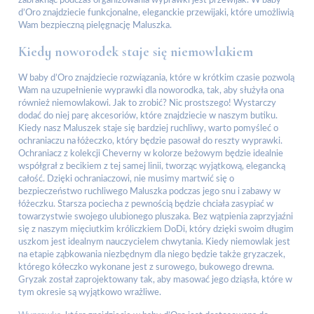
zabraknąć podczas organizowania wyprawki jest przewijak. W baby
d’Oro znajdziecie funkcjonalne, eleganckie przewijaki, które umożliwią
Wam bezpieczną pielęgnację Maluszka.
Kiedy noworodek staje się niemowlakiem
W baby d’Oro znajdziecie rozwiązania, które w krótkim czasie pozwolą
Wam na uzupełnienie wyprawki dla noworodka, tak, aby służyła ona
również niemowlakowi. Jak to zrobić? Nic prostszego! Wystarczy
dodać do niej parę akcesoriów, które znajdziecie w naszym butiku.
Kiedy nasz Maluszek staje się bardziej ruchliwy, warto pomyśleć o
ochraniaczu na łóżeczko, który będzie pasował do reszty wyprawki.
Ochraniacz z kolekcji Cheverny w kolorze beżowym będzie idealnie
współgrał z becikiem z tej samej linii, tworząc wyjątkową, elegancką
całość. Dzięki ochraniaczowi, nie musimy martwić się o
bezpieczeństwo ruchliwego Maluszka podczas jego snu i zabawy w
łóżeczku. Starsza pociecha z pewnością będzie chciała zasypiać w
towarzystwie swojego ulubionego pluszaka. Bez wątpienia zaprzyjaźni
się z naszym mięciutkim króliczkiem DoDi, który dzięki swoim długim
uszkom jest idealnym nauczycielem chwytania. Kiedy niemowlak jest
na etapie ząbkowania niezbędnym dla niego będzie także gryzaczek,
którego kółeczko wykonane jest z surowego, bukowego drewna.
Gryzak został zaprojektowany tak, aby masować jego dziąsła, które w
tym okresie są wyjątkowo wrażliwe.