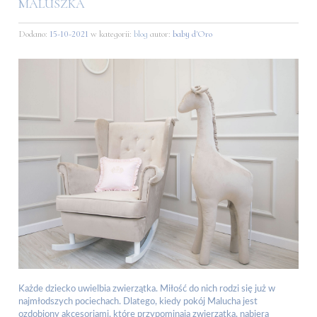
MALUSZKA
Dodano:
15-10-2021
w kategorii:
blog
autor:
baby d'Oro
Każde dziecko uwielbia zwierzątka. Miłość do nich rodzi się już w
najmłodszych pociechach. Dlatego, kiedy pokój Malucha jest
ozdobiony akcesoriami, które przypominają zwierzątka, nabiera