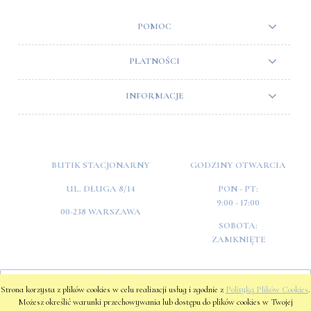
POMOC
PŁATNOŚCI
INFORMACJE
BUTIK STACJONARNY
GODZINY OTWARCIA
UL. DŁUGA 8/14
PON - PT:
9:00 - 17:00
00-238 WARSZAWA
SOBOTA:
ZAMKNIĘTE
POKAŻ PEŁNĄ WERSJĘ STRONY
Strona korzysta z plików cookies w celu realizacji usług i zgodnie z
Polityką Plików Cookies
.
Możesz określić warunki przechowywania lub dostępu do plików cookies w Twojej