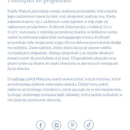
Zwierzątka do przytulania
Każdy Maluch potrzebuje swojej ulubionej przytulanki, która będzie
jego codziennym towarzyszem oraz ukojeniem podczas snu. Kiedy
zabawka kojarzy się z ulubionym zwierzątkiem w mig staje się
najlepszym przyjacielem. Króliczek Dekoracyjny z kolekcji
Silver
Bright
, wykonany z miękkiej przytulonej tkaniny w delikatne romby
spełni oczekiwania najbardziej wymagającego smyka. Króliczek
przywołuje miłe skojarzenia a jego śliczna dekoracyjna kokarda dodaje
mu wdzięku. Zwierzątkiem, które dzieci darzą od zawsze wielką
sympatią jest pingwinek, dlatego pingwinek Lulu będzie idealnym
towarzyszem do przytulania oraz psot. Długa główka pluszaka oraz
płaski tułów są idealne do nauki chwytania w pierwszych miesiącach
życia dziecka.
Urządzając pokój Maluszka warto wykorzystać urocze motywy, które
przedstawiają ulubione zwierzątka dziecka. Dzięki temu pokój
nabierze przytulnego charakteru, smyk poczuje się w nim bezpiecznie,
zyskując ulubionego kompana bądź zabawkę, która będzie wzbudzać w
nim jedynie pozytywne odczucia.