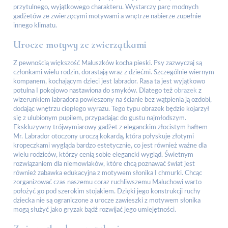
przytulnego, wyjątkowego charakteru. Wystarczy parę modnych
gadżetów ze zwierzęcymi motywami a wnętrze nabierze zupełnie
innego klimatu.
Urocze motywy ze zwierzątkami
Z pewnością większość Maluszków kocha pieski. Psy zazwyczaj są
członkami wielu rodzin, dorastają wraz z dziećmi. Szczególnie wiernym
kompanem, kochającym dzieci jest labrador. Rasa ta jest wyjątkowo
potulna I pokojowo nastawiona do smyków. Dlatego też
obrazek
z
wizerunkiem labradora powieszony na ścianie bez wątpienia ją ozdobi,
dodając wnętrzu ciepłego wyrazu. Tego typu obrazek będzie kojarzył
się z ulubionym pupilem, przypadając do gustu najmłodszym.
Ekskluzywny trójwymiarowy gadżet z eleganckim złocistym haftem
Mr. Labrador otoczony uroczą kokardą, która połyskuje złotymi
kropeczkami wygląda bardzo estetycznie, co jest również ważne dla
wielu rodziców, którzy cenią sobie elegancki wygląd. Świetnym
rozwiązaniem dla niemowlaków, które chcą poznawać świat jest
również zabawka edukacyjna z motywem słonika I chmurki. Chcąc
zorganizować czas naszemu coraz ruchliwszemu Maluchowi warto
położyć go pod szerokim stojakiem. Dzięki jego konstrukcji ruchy
dziecka nie są ograniczone a urocze zawieszki z motywem słonika
mogą służyć jako gryzak bądź rozwijać jego umiejętności.