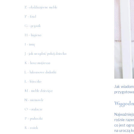
E - ekskluzywne meble
F - fotel
G - gryzak
H - higiena
I - imię
J - jak urządzić pokój dziecka
K - kosz mojżesza
L - luksusowe dodatki
Ł - łóżeczko
Jak wiadomo
M - meble dziecięce
przygotować
N - niemowle
Wygodn
O - otulacze
Najważniej
P - poduszki
rośnie raze
co jest ogr
R - rożek
na uroczą k