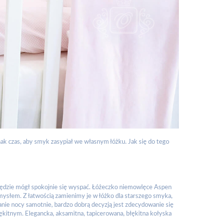
nak czas, aby smyk zasypiał we własnym łóżku. Jak się do tego
będzie mógł spokojnie się wyspać. Łóżeczko niemowlęce Aspen
mysłem. Z łatwością zamienimy je w łóżko dla starszego smyka,
anie nocy samotnie, bardzo dobrą decyzją jest zdecydowanie się
itnym. Elegancka, aksamitna, tapicerowana, błękitna kołyska