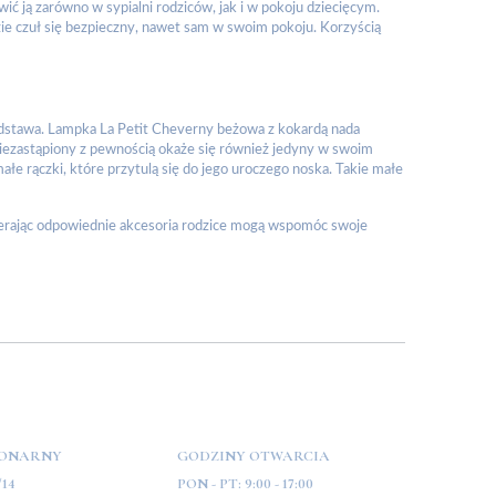
ić ją zarówno w sypialni rodziców, jak i w pokoju dziecięcym.
ie czuł się bezpieczny, nawet sam w swoim pokoju. Korzyścią
 podstawa. Lampka La Petit Cheverny beżowa z kokardą nada
Niezastąpiony z pewnością okaże się również jedyny w swoim
łe rączki, które przytulą się do jego uroczego noska. Takie małe
bierając odpowiednie akcesoria rodzice mogą wspomóc swoje
JONARNY
GODZINY OTWARCIA
/14
PON - PT:
9:00 - 17:00