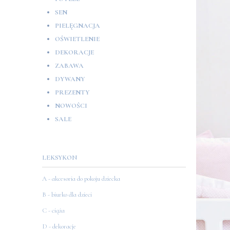
SEN
PIELĘGNACJA
OŚWIETLENIE
DEKORACJE
ZABAWA
DYWANY
PREZENTY
NOWOŚCI
SALE
LEKSYKON
A - akcesoria do pokoju dziecka
B - biurko dla dzieci
C - ciąża
D - dekoracje