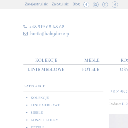
Zarejestruj się
Zaloguj się
Blog
+48 519 68 68 68
butik@babydoro.pl
KOLEKCJE
MEBLE
KO
LINIE MEBLOWE
FOTELE
OŚ
KATEGORIE
PRZENO
KOLEKCJE
Dodano:
11-
LINIE MEBLOWE
MEBLE
KOSZE I KUFRY
FOTELE