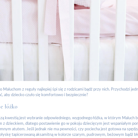
 Maluchom z reguły najlepiej śpi się z rodzicami bądź przy nich. Przychodzi jed
, aby dziecko czuło się komfortowo i bezpiecznie?
e łóżko
szą kwestią jest wybranie odpowiedniego, wygodnego łóżka, w którym Maluch 
m z dzieckiem, dlatego postawienie go w pokoju dziecięcym jest wspaniałym po
omnym atutem. Jeśli jednak nie ma pewności, czy pociecha jest gotowa na spędz
ołyskę tapicerowaną aksamitną w kolorze szarym, pudrowym, beżowym bądź błęk