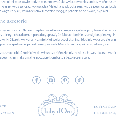
j, szerokiej podstawie będzie prezentować się wyjątkowo elegancko. Można ustaw
łysanie wycisza oraz wprowadza Malucha w głęboki sen, więc z pewnością będz
ż waga kołyski, w każdej chwili rodzice mogą ją przenieść do swojej sypialni.
ne akcesoria
lubią ciemności. Dlatego ciepłe oświetlenie i lampka zapalona przy łóżeczku to
ytulnego charakteru a ponadto, sprawi, że Maluch będzie czuł się bezpieczny. 
owy króliczek, wykonany z miękkiej welurowej tkaniny. Idealnie wpasuje się w ma
oprócz wypełnienia przestrzeni, pozwolą Maluchowi na spokojny, zdrowy sen.
z czułych objęć rodziców do własnego łóżeczka nigdy nie są łatwe, dlatego wy
zapewnić im maksymalne poczucie komfortu i bezpieczeństwa.
RMACJE
RCE
BUTIK STAC
A ŻYCZEŃ
UL. DŁUGA 8