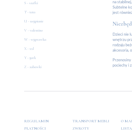
na stabilne
S - szafki
Subtelne ko
T - tata
jest równie
U - usypianie
Niezbęd
V - valentino
Dzieci nie 
W - wyprawka
wnętrzu prz
rodzaju beż
X - xxl
akcesoria, 
Y - york
Przenosiny 
pociechy i 
Z - zabawki
POMOC
PŁATNOŚCI
INFO
REGULAMIN
TRANSPORT MEBLI
O MA
PŁATNOŚCI
ZWROTY
LIST