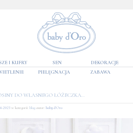
SZE I KUFRY
SEN
DEKORACJE
WIETLENIE
PIELĘGNACJA
ZABAWA
SINY DO WŁASNEGO ŁÓŻECZKA…
04-2023
w kategorii:
blog
autor:
baby d'Oro