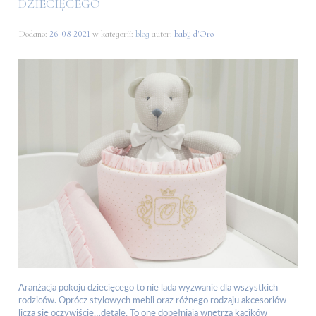
DZIECIĘCEGO
Dodano:
26-08-2021
w kategorii:
blog
autor:
baby d'Oro
Aranżacja pokoju dziecięcego to nie lada wyzwanie dla wszystkich
rodziców. Oprócz stylowych mebli oraz różnego rodzaju akcesoriów
liczą się oczywiście…detale. To one dopełniają wnętrza kącików