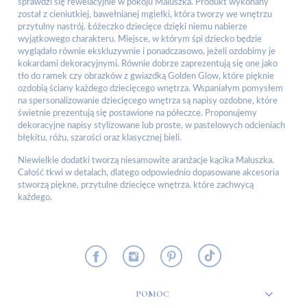
sprawdzi się rewelacyjnie w pokoju Maluszka. Produkt wykonany
został z cieniutkiej, bawełnianej mgiełki, która tworzy we wnętrzu
przytulny nastrój. Łóżeczko dziecięce dzięki niemu nabierze
wyjątkowego charakteru. Miejsce, w którym śpi dziecko będzie
wyglądało równie ekskluzywnie i ponadczasowo, jeżeli ozdobimy je
kokardami dekoracyjnymi. Równie dobrze zaprezentują się one jako
tło do ramek czy obrazków z gwiazdką Golden Glow, które pięknie
ozdobią ściany każdego dziecięcego wnętrza. Wspaniałym pomysłem
na spersonalizowanie dziecięcego wnętrza są napisy ozdobne, które
świetnie prezentują się postawione na półeczce. Proponujemy
dekoracyjne napisy stylizowane lub proste, w pastelowych odcieniach
błękitu, różu, szarości oraz klasycznej bieli.
Niewielkie dodatki tworzą niesamowite aranżacje kącika Maluszka.
Całość tkwi w detalach, dlatego odpowiednio dopasowane akcesoria
stworzą piękne, przytulne dziecięce wnętrza, które zachwycą
każdego.
POMOC