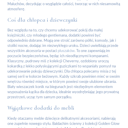
Maluchów, decydując o wyglądzie całości, tworząc w nich niesamowitą
atmosferę.
Coś dla chłopca i dziewczynki
Bez względu na to, czy chcemy udekorować pokój dla małej
księżniczki, czy młodego gentlemana, dodatki powinni być
odpowiednio dobrane. Mogą one stroić zarówno półki, komody, jak i
stoliki nocne, dodając im niezwykłego uroku. Dzieci uwielbiają przede
wszystkim akcesoria w postaci
pluszaków
. To one zapewniają im
poczucie bezpieczeństwa, będąc ich nieodłącznymi kompanami.
Klasyczny, pudrowy miś z kolekcji Cheverny, ozdobiony uroczą
kokardką z lekko połyskującymi guziczkami to wspaniały pomysł na
udekorowanie pokoju dziewczynki. Dla chłopca polecamy misia z tej
samej serii w kolorze beżowym. Każdy szkrab powinien mieć w swoim
wnętrzu również miejsce, w którym powiesi swoje ulubione ubrania.
Biały wieszaczek konik na biegunach jest niezbędnym elementem
wyposażenia kącika dla dziecka, idealnie wyodrębniając jego prywatną
przestrzeń, ucząc tym samym porządku.
Wyjątkowe dodatki do mebli
Kiedy otaczamy meble dziecięce delikatnymi akcesoriami, nabierają
one zupełnie nowego stylu. Baldachim ścienny z kolekcji Golden Glow