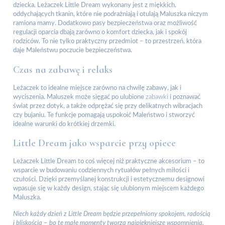
dziecka. Leżaczek Little Dream wykonany jest z miękkich,
oddychających tkanin, które nie podrażniają i otulają Maluszka niczym
ramiona mamy. Dodatkowo pasy bezpieczeństwa oraz możliwość
regulacji oparcia dbają zarówno o komfort dziecka, jak i spokój
rodziców. To nie tylko praktyczny przedmiot – to przestrzeń, która
daje Maleństwu poczucie bezpieczeństwa.
Czas na zabawę i relaks
Leżaczek to idealne miejsce zarówno na chwilę zabawy, jak i
wyciszenia. Maluszek może sięgać po ulubione
zabawki
i poznawać
świat przez dotyk, a także odprężać się przy delikatnych wibracjach
czy bujaniu. Te funkcje pomagają uspokoić Maleństwo i stworzyć
idealne warunki do krótkiej drzemki.
Little Dream jako wsparcie przy opiece
Leżaczek Little Dream to coś więcej niż praktyczne akcesorium – to
wsparcie w budowaniu codziennych rytuałów pełnych miłości i
czułości. Dzięki przemyślanej konstrukcji i estetycznemu designowi
wpasuje się w każdy design, stając się ulubionym miejscem każdego
Maluszka.
Niech każdy dzień z Little Dream będzie przepełniony spokojem, radością
i bliskością – bo te małe momenty tworzą najpiękniejsze wspomnienia.