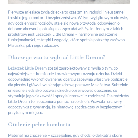
Pierwsze miesiące życia dziecka to czas zmian, radości i nieustannej
troski o jego komfort i bezpieczeństwo. W tym wyjątkowym okresie,
gdy codzienność rodziców staje się nową przygodą, odpowiednio
dobrane akcesoria potrafią znacząco ułatwić życie. Jednym z takich
produktów jest Leżaczek Little Dream – harmonijne połączenie
funkcjonalności, estetyki i wygody, które spełnia potrzeby zarówno
Maluszka, jak i jego rodziców.
Dlaczego warto wybrać Little Dream?
Leżaczek Little Dream
został zaprojektowany z myślą o tym, co
najważniejsze – komforcie i prawidłowym rozwoju dziecka. Dzięki
odpowiednio wyprofilowanemu oparciu zapewnia właściwe podparcie
dla pleców i główki, wspierając zdrową postawę Maleństwa. Subtelnie
uniesione siedzisko pozwala dziecku obserwować otoczenie, co
stymuluje jego ciekawość i sprzyja interakcji z rodzicami. Dla rodziców
Little Dream to nieoceniona pomoc na co dzień. Pozwala na chwilę
odpoczynku z gwarancją, że niemowlę spędza czas w bezpiecznym i
przytulnym miejscu.
Otulenie pełne komfortu
Materiał ma znaczenie – szczególnie, gdy chodzi o delikatną skórę