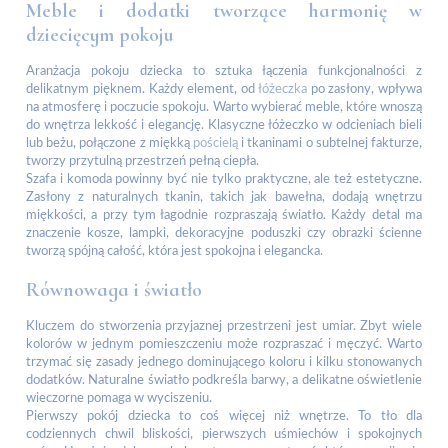
Meble i dodatki tworzące harmonię w
dziecięcym pokoju
Aranżacja pokoju dziecka to sztuka łączenia funkcjonalności z
delikatnym pięknem. Każdy element, od
łóżeczka
po zasłony, wpływa
na atmosferę i poczucie spokoju. Warto wybierać meble, które wnoszą
do wnętrza lekkość i elegancję. Klasyczne łóżeczko w odcieniach bieli
lub beżu, połączone z miękką
pościelą
i tkaninami o subtelnej fakturze,
tworzy przytulną przestrzeń pełną ciepła.
Szafa i komoda powinny być nie tylko praktyczne, ale też estetyczne.
Zasłony z naturalnych tkanin, takich jak bawełna, dodają wnętrzu
miękkości, a przy tym łagodnie rozpraszają światło. Każdy detal ma
znaczenie kosze, lampki, dekoracyjne poduszki czy obrazki ścienne
tworzą spójną całość, która jest spokojna i elegancka.
Równowaga i światło
Kluczem do stworzenia przyjaznej przestrzeni jest umiar. Zbyt wiele
kolorów w jednym pomieszczeniu może rozpraszać i męczyć. Warto
trzymać się zasady jednego dominującego koloru i kilku stonowanych
dodatków. Naturalne światło podkreśla barwy, a delikatne oświetlenie
wieczorne pomaga w wyciszeniu.
Pierwszy pokój dziecka to coś więcej niż wnętrze. To tło dla
codziennych chwil bliskości, pierwszych uśmiechów i spokojnych