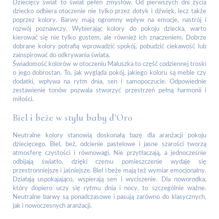
Dziecięcy świat to świat pełen zmysłów. Od pierwszych dni życia
dziecko odbiera otoczenie nie tylko przez dotyk i dźwięk, lecz także
poprzez kolory. Barwy mają ogromny wpływ na emocje, nastrój i
rozwój poznawczy. Wybierając kolory do pokoju dziecka, warto
kierować się nie tylko gustem, ale również ich znaczeniem. Dobrze
dobrane kolory potrafią wprowadzić spokój, pobudzić ciekawość lub
zainspirować do odkrywania świata.
Świadomość kolorów w otoczeniu Maluszka to część codziennej troski
o jego dobrostan. To, jak wygląda pokój, jakiego koloru są meble czy
dodatki, wpływa na rytm dnia, sen i samopoczucie. Odpowiednie
zestawienie tonów pozwala stworzyć przestrzeń pełną harmonii i
miłości.
Biel i beże w stylu baby d’Oro
Neutralne kolory stanowią doskonałą bazę dla aranżacji pokoju
dziecięcego. Biel, beż, odcienie pastelowe i jasne szarości tworzą
atmosferę czystości i równowagi. Nie przytłaczają, a jednocześnie
odbijają światło, dzięki czemu pomieszczenie wydaje się
przestronniejsze i jaśniejsze. Biel i beże mają też wymiar emocjonalny.
Działają uspokajająco, wspierają sen i wyciszenie. Dla noworodka,
który dopiero uczy się rytmu dnia i nocy, to szczególnie ważne.
Neutralne barwy są ponadczasowe i pasują zarówno do klasycznych,
jak i nowoczesnych aranżacji.