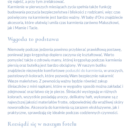
się najeść, a przy tym zrelaksować.
Karmienie w pierwszych miesiącach zycia spełnia także funkcję
budowania poczucia bezpieczeństwa i bliskości z rodzicami, więc czas
poświęcony na karmienie jest bardzo ważny. W baby d'Oro znajdziecie
akcesoria, które ułatwią i umila czas karmienia zarówno Maluszkowi,
jak i Mamie i Tacie.
Wygoda to podstawa
Niemowlę podczas jedzenia powinno przybierać prawidłową postawę,
ponieważ jego kręgosłup dopiero zaczyna się kształtować. Warto
pomysleć także o zdrowiu mamy, której kręgosłup podczas karmienia
piersią oraz butelką jest bardzo obciążony. W naszym butiku
znajdziecie niezwykle komfortowe
poduszki do karmienia
, w uroczych,
pastelowych kolorach, które pozwolą Wam bezpiecznie nakarmić
Wasze maleństwo. Z pewnością ważny będzie również zakup
śliniaczków z mini napkami, które w wygodny sposób można zakładać i
zdejmować oraz łatwo się je pierze. Śliniaczki występują w różnych
kolorach, wszystkie posiadają uroczy, delikatny haft, wykonane są z
najwyższej jakości materiałów frotte, odpowiedniej dla wrażliwej skóry
noworodków. Akcesoria do karmienia są zarazem ekskluzywne, jak i
praktyczne, sprawdzają się idealnie podczas codziennych czynności.
Rozsiądź się w naszym fotelu