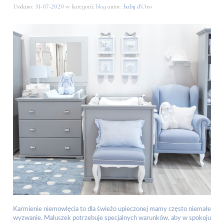
Dodano:
31-07-2020
w kategorii:
blog
autor:
baby d'Oro
Karmienie niemowlęcia to dla świeżo upieczonej mamy często niemałe
wyzwanie. Maluszek potrzebuje specjalnych warunków, aby w spokoju