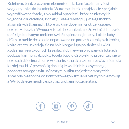
Kolejnym, bardzo ważnym elementem dla karmiącej mamy jest
wygodny
fotel do karmienia
. W naszym butiku znajdziecie specjalnie
wyprofilowane fotele, z wysokimi oparciami, które są niezwykle
wygodne dla karmiącej kobiety. Fotele występują w eleganckich,
aksamitnych tkaninach, które pięknie dopełnią wnętrze każdego
pokoju Maluszka. Wygodny fotel do karmienia może w krótkim czasie
stać się ukochanym meblem świeżo upieczonej mamy. Fotele baby
d’Oro to meble doskonale dopasowane do potrzeb karmiących kobiet,
które często uskarżają się na bóle kręgosłupa po siedzeniu wielu
godzin na niewygodnych krzesłach lub niewyprofilowanych fotelach
podczas karmienia dziecka. Fotele baby d’Oro pięknie prezentują się w
pokojach dziecięcych oraz w salonie, są praktycznym rozwiązaniem dla
każdej matki. Z pewnością docenią je wielbiciele klasycznego,
ponadczasowego stylu. W naszym butiku znajdziecie wszystkie
akcesoria niezbędne do komfortowego karmienia Waszych niemowląt,
a Wy będziecie mogli cieszyć się urokami rodzicielstwa.
POMOC