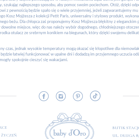
, szukając najlepszego sposobu, aby pomoc swoim pociechom. Otóż, dzięki odp
i z pewnością będzie spało się o wiele przyjemniej, jeżeli zagwarantujemy mu
ego Kosz Mojżesza z kolekcji Petit Paris, uniwersalny i stylowy produkt, wyk
snego beżu. Dla chłopca zaś proponujemy Kosz Mojżesza błękitny z eleganckim
 dowolne miejsce, więc do nas należy wybór dogodnego, chłodniejszego otocz
rodka otulacz ze srebrnym konikiem na biegunach, który dzięki swojemu delik
kny czas, jednak wysokie temperatury mogą okazać się kłopotliwe dla niemowl
ędzie łatwiej funkcjonować w upalne dni i dodadzą im przyjemnego uczucia odś
 mogły spokojnie cieszyć się wakacjami.
RMACJE
RCE
BUTIK STAC
A ŻYCZEŃ
UL. DŁUGA 8