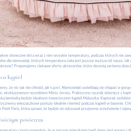
ękne słoneczne dni a wraz z nim wysokie temperatury, podczas których nie zaw
dne dla niemowląt, których temperatura ciała jest jeszcze wyższa niż nasza. 
resie? Proponujemy ciekawe oferty akcesoriów, które docenią zarówno dzieci, j
ca kąpiel
my, że nic tak nie chłodzi, jak
kąpiel
. Niemowlaki uwielbiają się chlapać w gorą
 ekskluzywnym ręcznikiem Misty Jersey. Praktyczny ręcznik dziecięcy z kaptur
ską lamówką będzie idealnym towarzyszem kąpieli Maluszka. Kapturek ozdobiony
tycznemu wieszaczkowi posłuży idealnie również podczas kąpieli w basenie. 
e Petit Paris, która sprawi, że będzie on odczuwał przyjemne orzeźwienie i naj
świeżym powietrzu
mperatury często powodują, że w naszym mieszkaniu bądź domu jest gorąco i d