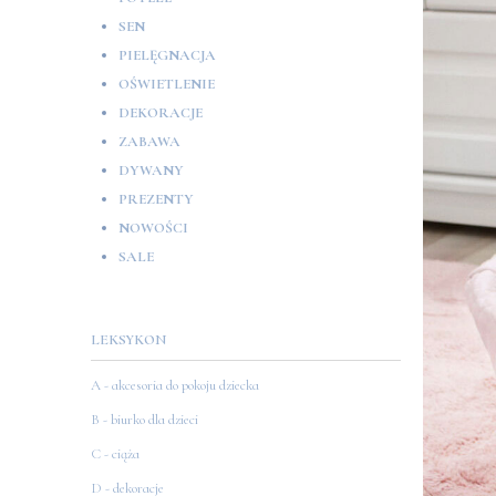
SEN
PIELĘGNACJA
OŚWIETLENIE
DEKORACJE
ZABAWA
DYWANY
PREZENTY
NOWOŚCI
SALE
LEKSYKON
A - akcesoria do pokoju dziecka
B - biurko dla dzieci
C - ciąża
D - dekoracje