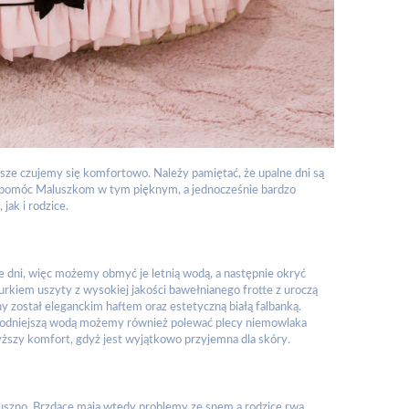
sze czujemy się komfortowo. Należy pamiętać, że upalne dni są
Jak pomóc Maluszkom w tym pięknym, a jednocześnie bardzo
ak i rodzice.
ce dni, więc możemy obmyć je letnią wodą, a następnie okryć
kiem uszyty z wysokiej jakości bawełnianego frotte z uroczą
 został eleganckim haftem oraz estetyczną białą falbanką.
Chłodniejszą wodą możemy również polewać plecy niemowlaka
wyższy komfort, gdyż jest wyjątkowo przyjemna dla skóry.
uszno. Brzdące mają wtedy problemy ze snem a rodzice rwą