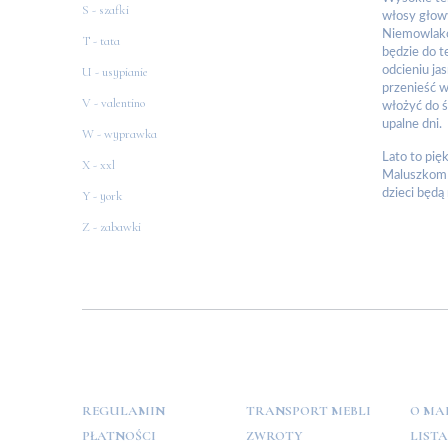
S - szafki
włosy głowy
Niemowlakow
T - tata
będzie do t
U - usypianie
odcieniu ja
przenieść w
V - valentino
włożyć do ś
upalne dni.
W - wyprawka
Lato to pię
X - xxl
Maluszkom b
dzieci będą
Y - york
Z - zabawki
POMOC
PŁATNOŚCI
INFO
REGULAMIN
TRANSPORT MEBLI
O MA
PŁATNOŚCI
ZWROTY
LIST