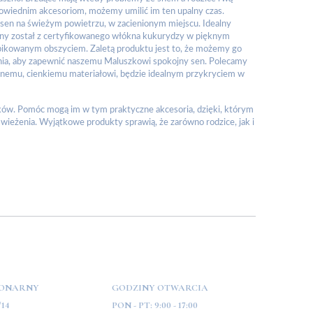
owiednim akcesoriom, możemy umilić im ten upalny czas.
 sen na świeżym powietrzu, w zacienionym miejscu. Idealny
onany został z certyfikowanego włókna kukurydzy w pięknym
 pikowanym obszyciem. Zaletą produktu jest to, że możemy go
enia, aby zapewnić naszemu Maluszkowi spokojny sen. Polecamy
atnemu, cienkiemu materiałowi, będzie idealnym przykryciem w
aków. Pomóc mogą im w tym praktyczne akcesoria, dzięki, którym
wieżenia. Wyjątkowe produkty sprawią, że zarówno rodzice, jak i
JONARNY
GODZINY OTWARCIA
/14
PON - PT:
9:00 - 17:00