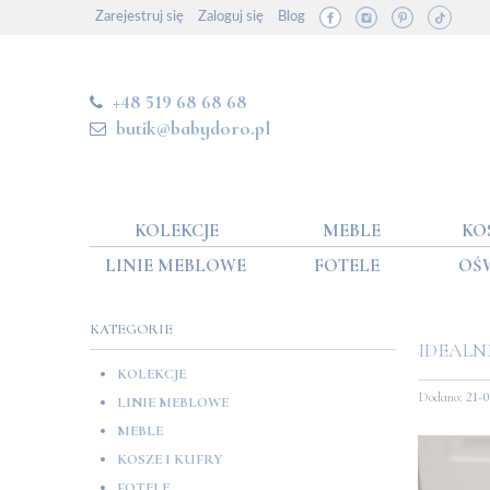
Zarejestruj się
Zaloguj się
Blog
+48 519 68 68 68
butik@babydoro.pl
KOLEKCJE
MEBLE
KO
LINIE MEBLOWE
FOTELE
OŚ
KATEGORIE
IDEALN
KOLEKCJE
Dodano:
21-
LINIE MEBLOWE
MEBLE
KOSZE I KUFRY
FOTELE