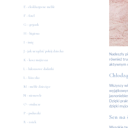
E - ekskluzywne meble
F - fotel
G - gryzak
H - higiena
I - imię
J - jak urządzić pokój dziecka
Nadeszły pi
również tru
K - kosz mojżesza
aktywnym ok
L - luksusowe dodatki
Chłodzą
Ł - łóżeczko
Wszyscy wie
M - meble dziecięce
wyjątkowym,
N - niemowle
jasnoniebie
Dzięki prak
O - otulacze
dzięki myjc
P - poduszki
Sen na 
R - rożek
Wysokie te