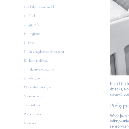
E - ekskluzywne meble
F - fotel
G - gryzak
H - higiena
I - imię
J - jak urządzić pokój dziecka
K - kosz mojżesza
L - luksusowe dodatki
Ł - łóżeczko
Kąpiel to n
M - meble dziecięce
dziecka, a 
sprawić, że
N - niemowle
Pielęgn
O - otulacze
P - poduszki
Woda jako 
odkrywanie 
R - rożek
sensoryczne