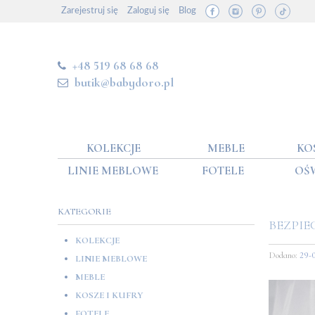
Zarejestruj się
Zaloguj się
Blog
+48 519 68 68 68
butik@babydoro.pl
KOLEKCJE
MEBLE
KO
LINIE MEBLOWE
FOTELE
OŚ
KATEGORIE
BEZPIE
KOLEKCJE
Dodano:
29-
LINIE MEBLOWE
MEBLE
KOSZE I KUFRY
FOTELE