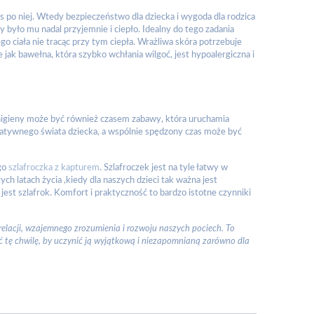
zas po niej. Wtedy bezpieczeństwo dla dziecka i wygoda dla rodzica
y było mu nadal przyjemnie i ciepło. Idealny do tego zadania
go ciała nie tracąc przy tym ciepła. Wrażliwa skóra potrzebuje
 jak bawełna, która szybko wchłania wilgoć, jest hypoalergiczna i
ka higieny może być również czasem zabawy, która uruchamia
reatywnego świata dziecka, a wspólnie spędzony czas może być
ego
szlafroczka z kapturem
. Szlafroczek jest na tyle łatwy w
h latach życia ,kiedy dla naszych dzieci tak ważna jest
jest szlafrok. Komfort i praktyczność to bardzo istotne czynniki
 relacji, wzajemnego zrozumienia i rozwoju naszych pociech. To
ć tę chwilę, by uczynić ją wyjątkową i niezapomnianą zarówno dla