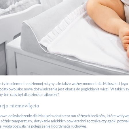
ie tylko element codziennej rutyny, ale także ważny moment dla Maluszka i jego r
dodatkowo jako nowe doświadczenie jest okazją do pogłębiania więzi. W takich s
by ten czas był dla dziecka najlepszy?
acja niemowlęcia
nowe doświadczenie dla Maluszka dostarcza mu różnych bodźców, które wpływaj
różnic temperatury, dotykanie miękkich powierzchni ręcznika czy gąbki pozwal
j woda pozwala na polepszenie koordynacji ruchowej.