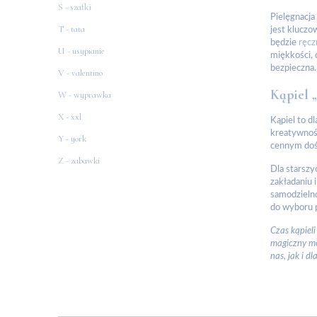
S - szafki
Pielęgnacja
T - tata
jest kluczo
będzie
ręcz
U - usypianie
miękkości, 
bezpieczna.
V - valentino
Kąpiel 
W - wyprawka
X - xxl
Kąpiel to d
kreatywność
Y - york
cennym dośw
Z - zabawki
Dla starszy
zakładaniu 
samodzielno
do wyboru p
Czas kąpieli
magiczny mo
nas, jak i d