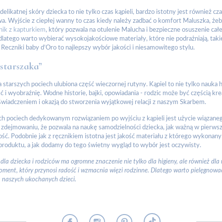
 delikatnej skóry dziecka to nie tylko czas kąpieli, bardzo istotny jest również c
wa. Wyjście z ciepłej wanny to czas kiedy należy zadbać o komfort Maluszka, żeb
nik z kapturkiem
, który pozwala na otulenie Malucha i bezpieczne osuszenie całe
dlatego warto wybierać wysokojakościowe materiały, które nie podrażniają, takie
 Reczniki baby d’Oro to najlepszy wybór jakości i niesamowitego stylu.
„starszaka”
la starszych pociech ulubiona część wieczornej rutyny. Kąpiel to nie tylko nau
 i wyobraźnię. Wodne historie, bajki, opowiadania - rodzic może być częścią k
iadczeniem i okazją do stworzenia wyjątkowej relacji z naszym Skarbem.
ch pociech dedykowanym rozwiązaniem po wyjściu z kąpieli jest użycie wiązan
i zdejmowaniu, że pozwala na naukę samodzielności dziecka, jak ważną w pierwszyc
ść. Podobnie jak z ręcznikiem istotna jest jakość materiału z którego wykonany 
roduktu, a jak dodamy do tego świetny wygląd to wybór jest oczywisty.
 dla dziecka i rodziców ma ogromne znaczenie nie tylko dla higieny, ale również dla
ment, który przynosi radość i wzmacnia więzi rodzinne. Dlatego warto pielęgnowa
la naszych ukochanych dzieci.