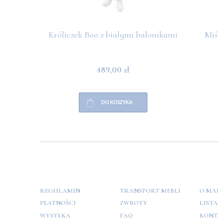
Króliczek Boo z białymi balonikami
Miś
489,00 zł
DO KOSZYKA
POMOC
PŁATNOŚCI
INFO
REGULAMIN
TRANSPORT MEBLI
O MA
PŁATNOŚCI
ZWROTY
LIST
WYSYŁKA
FAQ
KONT