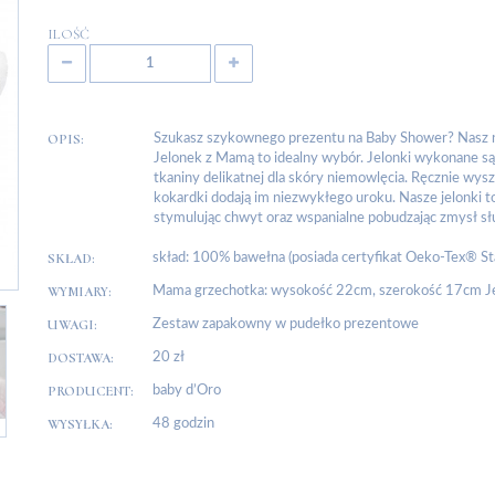
ILOŚĆ
OPIS:
Szukasz szykownego prezentu na Baby Shower? Nasz n
Jelonek z Mamą to idealny wybór. Jelonki wykonane są z
tkaniny delikatnej dla skóry niemowlęcia. Ręcznie wy
kokardki dodają im niezwykłego uroku. Nasze jelonki to
stymulując chwyt oraz wspanialne pobudzając zmysł sł
SKŁAD:
skład: 100% bawełna (posiada certyfikat Oeko-Tex® Stan
WYMIARY:
Mama grzechotka: wysokość 22cm, szerokość 17cm Je
UWAGI:
Zestaw zapakowny w pudełko prezentowe
DOSTAWA:
20 zł
PRODUCENT:
baby d’Oro
WYSYŁKA:
48 godzin