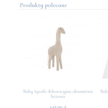
Produkty polecane
ą II
Baby żyrafa dekoracyjna aksamitna
Bal
beżowa
649,00 zł