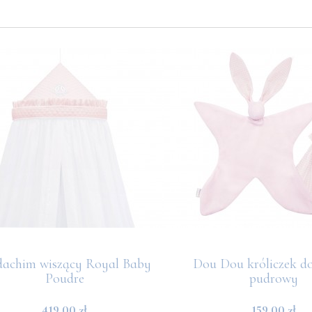
dachim wiszący Royal Baby
Dou Dou króliczek do
Poudre
pudrowy
419,00 zł
159,00 zł