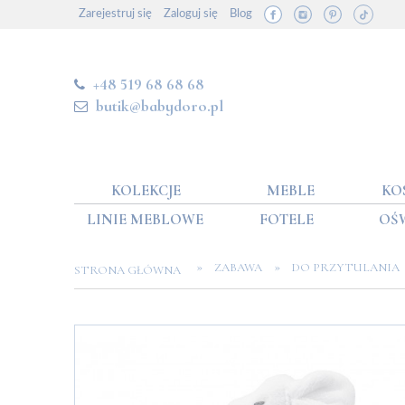
Zarejestruj się
Zaloguj się
Blog
+48 519 68 68 68
butik@babydoro.pl
KOLEKCJE
MEBLE
KO
LINIE MEBLOWE
FOTELE
OŚ
»
»
ZABAWA
DO PRZYTULANIA
STRONA GŁÓWNA