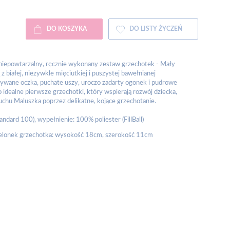
DO KOSZYKA
DO LISTY ŻYCZEŃ
iepowtarzalny, ręcznie wykonany zestaw grzechotek - Mały
 białej, niezywkle mięciutkiej i puszystej bawełnianej
szywane oczka, puchate uszy, uroczo zadarty ogonek i pudrowe
 idealne pierwsze grzechotki, który wspierają rozwój dziecka,
uchu Maluszka poprzez delikatne, kojące grzechotanie.
dard 100), wypełnienie: 100% poliester (FillBall)
lonek grzechotka: wysokość 18cm, szerokość 11cm