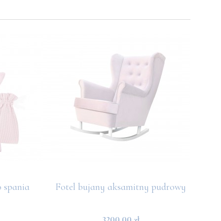
 spania
Fotel bujany aksamitny pudrowy
Kan
3200,00 zł