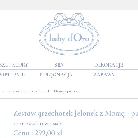
SZE I KUFRY
SEN
DEKORACJE
WIETLENIE
PIELĘGNACJA
ZABAWA
»
Zestaw grzechotek Jelonek z Mamą - pudrowy
Zestaw grzechotek Jelonek z Mamą - 
KOD PRODUKTU:
ZEJEMAPU
Cena :
299,00 zł