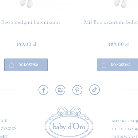
 Boo z białymi balonikami
Miś Boo z szarymi balo
489,00 zł
489,00 zł
DO KOSZYKA
DO KOSZYKA
RMACJE
RCE
BUTIK STAC
A ŻYCZEŃ
UL. DŁUGA 8
AKT
00-238 WARS