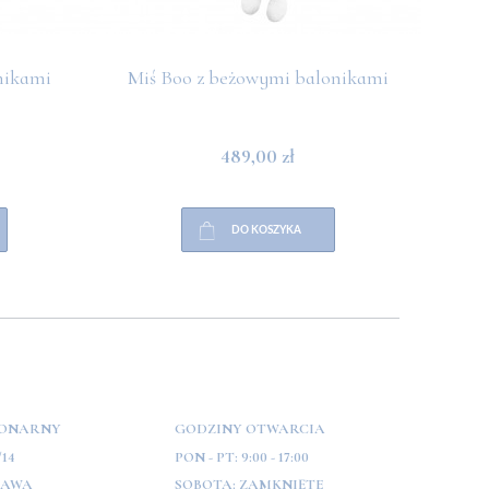
nikami
Miś Boo z beżowymi balonikami
Miś 
489,00 zł
DO KOSZYKA
JONARNY
GODZINY OTWARCIA
/14
PON - PT:
9:00 - 17:00
ZAWA
SOBOTA:
ZAMKNIĘTE