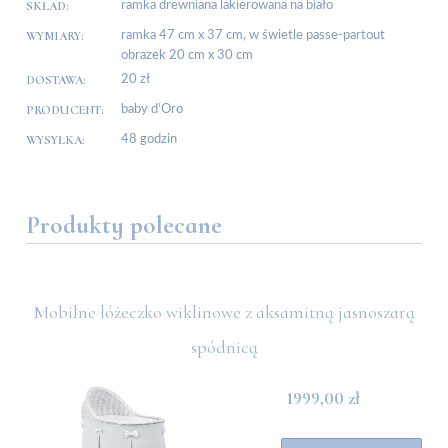
SKŁAD:
ramka drewniana lakierowana na biało
WYMIARY:
ramka 47 cm x 37 cm, w świetle passe-partout
obrazek 20 cm x 30 cm
DOSTAWA:
20 zł
PRODUCENT:
baby d’Oro
WYSYŁKA:
48 godzin
Produkty polecane
Mobilne łóżeczko wiklinowe z aksamitną jasnoszarą
spódnicą
1999,00 zł