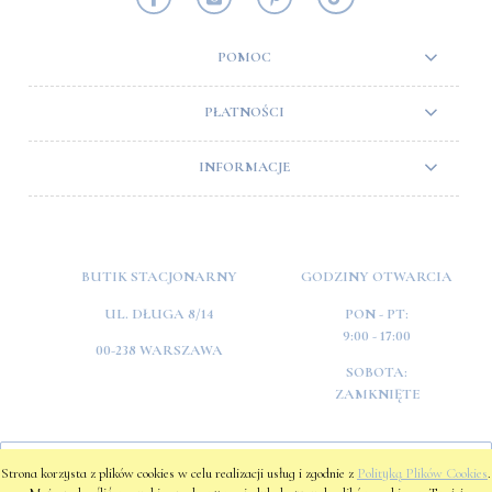
POMOC
PŁATNOŚCI
INFORMACJE
BUTIK STACJONARNY
GODZINY OTWARCIA
UL. DŁUGA 8/14
PON - PT:
9:00 - 17:00
00-238 WARSZAWA
SOBOTA:
ZAMKNIĘTE
POKAŻ PEŁNĄ WERSJĘ STRONY
Strona korzysta z plików cookies w celu realizacji usług i zgodnie z
Polityką Plików Cookies
.