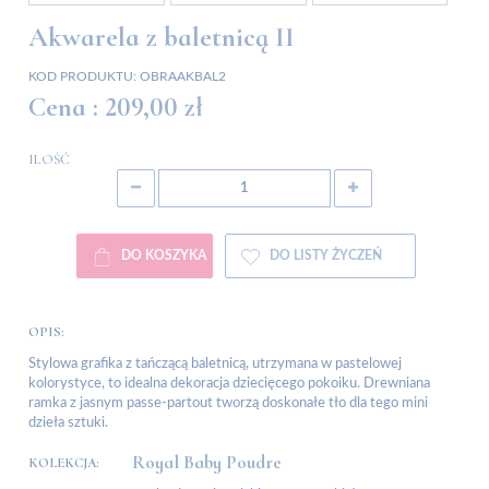
Akwarela z baletnicą II
KOD PRODUKTU:
OBRAAKBAL2
Cena :
209,00 zł
ILOŚĆ
DO KOSZYKA
DO LISTY ŻYCZEŃ
OPIS:
Stylowa grafika z tańczącą baletnicą, utrzymana w pastelowej
kolorystyce, to idealna dekoracja dziecięcego pokoiku. Drewniana
ramka z jasnym passe-partout tworzą doskonałe tło dla tego mini
dzieła sztuki.
Royal Baby Poudre
KOLEKCJA: