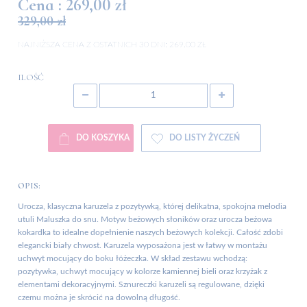
Cena :
269,00 zł
329,00 zł
NAJNIŻSZA CENA Z OSTATNICH 30 DNI:
269.00 ZŁ
ILOŚĆ
DO KOSZYKA
DO LISTY ŻYCZEŃ
OPIS:
Urocza, klasyczna karuzela z pozytywką, której delikatna, spokojna melodia
utuli Maluszka do snu. Motyw beżowych słoników oraz urocza beżowa
kokardka to idealne dopełnienie naszych beżowych kolekcji. Całość zdobi
elegancki biały chwost. Karuzela wyposażona jest w łatwy w montażu
uchwyt mocujący do boku łóżeczka. W skład zestawu wchodzą:
pozytywka, uchwyt mocujący w kolorze kamiennej bieli oraz krzyżak z
elementami dekoracyjnymi. Sznureczki karuzeli są regulowane, dzięki
czemu można je skrócić na dowolną długość.