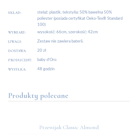
SKŁAD:
stelaż: plastik, tekstylia: 50% bawełna 50%
poliester (posiada certyfikat Oeko-Tex® Standard
100)
WYMIARY:
wysokość: 66cm, szerokość: 42cm
UWAGI:
Zestaw nie zawiera baterii.
DOSTAWA:
20 zł
PRODUCENT:
baby d’Oro
WYSYŁKA:
48 godzin
Produkty polecane
ini
Przewijak Classic Almond