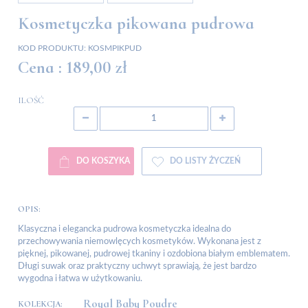
Kosmetyczka pikowana pudrowa
KOD PRODUKTU:
KOSMPIKPUD
Cena :
189,00 zł
ILOŚĆ
DO KOSZYKA
DO LISTY ŻYCZEŃ
OPIS:
Klasyczna i elegancka pudrowa kosmetyczka idealna do
przechowywania niemowlęcych kosmetyków. Wykonana jest z
pięknej, pikowanej, pudrowej tkaniny i ozdobiona białym emblematem.
Długi suwak oraz praktyczny uchwyt sprawiają, że jest bardzo
wygodna i łatwa w użytkowaniu.
Royal Baby Poudre
KOLEKCJA: