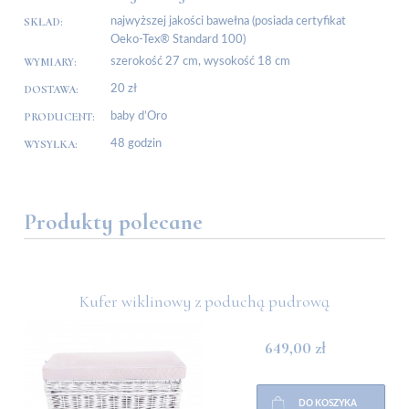
SKŁAD:
najwyższej jakości bawełna (posiada certyfikat
Oeko-Tex® Standard 100)
WYMIARY:
szerokość 27 cm, wysokość 18 cm
DOSTAWA:
20 zł
PRODUCENT:
baby d’Oro
WYSYŁKA:
48 godzin
Produkty polecane
ą
Kufer wiklinowy z poduchą pudrową
649,00 zł
DO KOSZYKA