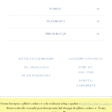
POMOC
PŁATNOŚCI
INFORMACJE
BUTIK STACJONARNY
GODZINY OTWARCIA
UL. DŁUGA 8/14
PON - PT:
9:00 - 17:00
00-238 WARSZAWA
SOBOTA:
ZAMKNIĘTE
POKAŻ PEŁNĄ WERSJĘ STRONY
Strona korzysta z plików cookies w celu realizacji usług i zgodnie z
Polityką Plików Cookies
.
Możesz określić warunki przechowywania lub dostępu do plików cookies w Twojej