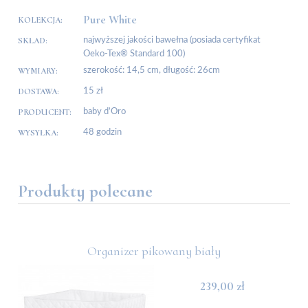
Pure White
KOLEKCJA:
SKŁAD:
najwyższej jakości bawełna (posiada certyfikat
Oeko-Tex® Standard 100)
WYMIARY:
szerokość: 14,5 cm, długość: 26cm
DOSTAWA:
15 zł
PRODUCENT:
baby d’Oro
WYSYŁKA:
48 godzin
Produkty polecane
Organizer pikowany biały
239,00 zł