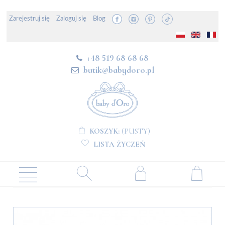
Zarejestruj się
Zaloguj się
Blog
+48 519 68 68 68
butik@babydoro.pl
KOSZYK:
(PUSTY)
LISTA ŻYCZEŃ