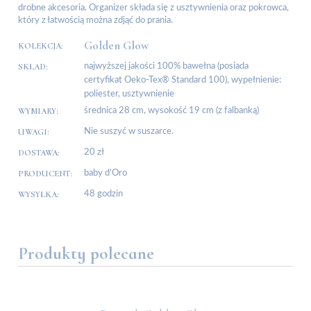
drobne akcesoria. Organizer składa się z usztywnienia oraz pokrowca,
który z łatwością można zdjąć do prania.
Golden Glow
KOLEKCJA:
SKŁAD:
najwyższej jakości 100% bawełna (posiada
certyfikat Oeko-Tex® Standard 100), wypełnienie:
poliester, usztywnienie
WYMIARY:
średnica 28 cm, wysokość 19 cm (z falbanką)
UWAGI:
Nie suszyć w suszarce.
DOSTAWA:
20 zł
PRODUCENT:
baby d’Oro
WYSYŁKA:
48 godzin
Produkty polecane