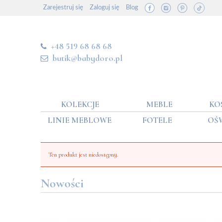
Zarejestruj się
Zaloguj się
Blog
+48 519 68 68 68
butik@babydoro.pl
KOLEKCJE
MEBLE
KO
LINIE MEBLOWE
FOTELE
OŚ
Ten produkt jest niedostępny.
Nowości