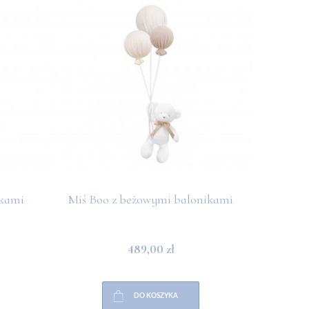
ikami
Miś Boo z beżowymi balonikami
Miś Boo
489,00 zł
DO KOSZYKA