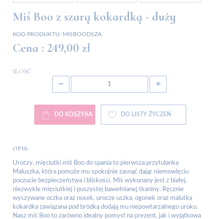
Miś Boo z szarą kokardką - duży
KOD PRODUKTU:
MISBOODSZA
Cena :
249,00 zł
ILOŚĆ
DO KOSZYKA
DO LISTY ŻYCZEŃ
OPIS:
Uroczy, mięciutki miś Boo do spania to pierwsza przytulanka
Maluszka, która pomoże mu spokojnie zasnąć dając niemowlęciu
poczucie bezpieczeństwa i bliskości. Miś wykonany jest z białej,
niezwykle mięciutkiej i puszystej bawełnianej tkaniny. Ręcznie
wyszywane oczka oraz nosek, urocze uszka, ogonek oraz malutka
kokardka zawiązana pod bródką dodają mu niepowtarzalnego uroku.
Nasz miś Boo to zarówno idealny pomysł na prezent, jak i wyjątkowa