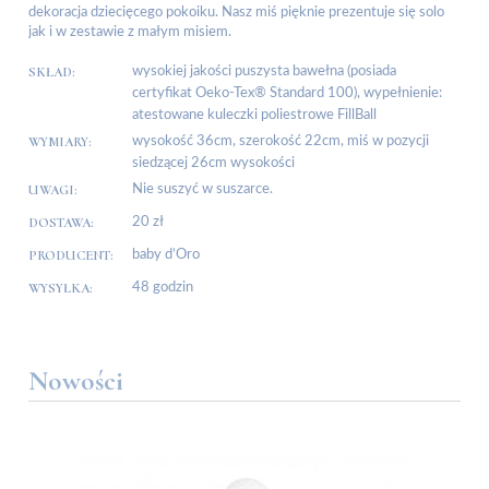
dekoracja dziecięcego pokoiku. Nasz miś pięknie prezentuje się solo
jak i w zestawie z małym misiem.
SKŁAD:
wysokiej jakości puszysta bawełna (posiada
certyfikat Oeko-Tex® Standard 100), wypełnienie:
atestowane kuleczki poliestrowe FillBall
WYMIARY:
wysokość 36cm, szerokość 22cm, miś w pozycji
siedzącej 26cm wysokości
UWAGI:
Nie suszyć w suszarce.
DOSTAWA:
20 zł
PRODUCENT:
baby d’Oro
WYSYŁKA:
48 godzin
Nowości