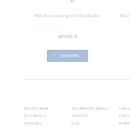
Miś Boo z szarymi balonikami
Miś 
489,00 zł
DO KOSZYKA
POMOC
PŁATNOŚCI
INFO
REGULAMIN
TRANSPORT MEBLI
O MA
PŁATNOŚCI
ZWROTY
LIST
WYSYŁKA
FAQ
KONT