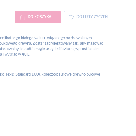
DO KOSZYKA
DO LISTY ŻYCZEŃ
 delikatnego białego weluru wiązanego na drewnianym
, bukowego drewna. Został zaprojektowany tak, aby masować
ar, owalny kształt i długie uszy króliczka są wprost idealne
ka i wyprać w 40C.
 Oeko-Tex® Standard 100), kółeczko: surowe drewno bukowe