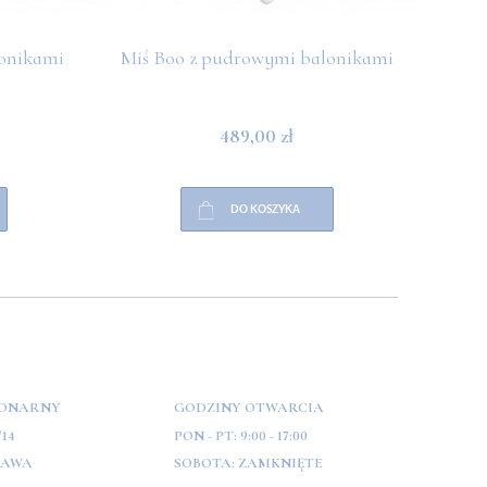
lonikami
Miś Boo z pudrowymi balonikami
Królic
489,00 zł
DO KOSZYKA
JONARNY
GODZINY OTWARCIA
/14
PON - PT:
9:00 - 17:00
ZAWA
SOBOTA:
ZAMKNIĘTE