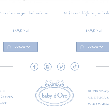
Boo z beżowymi balonikami
Miś Boo z błękitnymi ba
489,00 zł
489,00 zł
DO KOSZYKA
DO KOSZYKA
RMACJE
RCE
BUTIK STAC
A ŻYCZEŃ
UL. DŁUGA 8
AKT
00-238 WARS