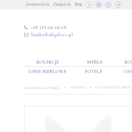
Zarejestruj się
Zaloguj się
Blog
+48 519 68 68 68
butik@babydoro.pl
KOLEKCJE
MEBLE
KO
LINIE MEBLOWE
FOTELE
OŚ
»
»
ZABAWA
DO PRZYTULANIA
STRONA GŁÓWNA