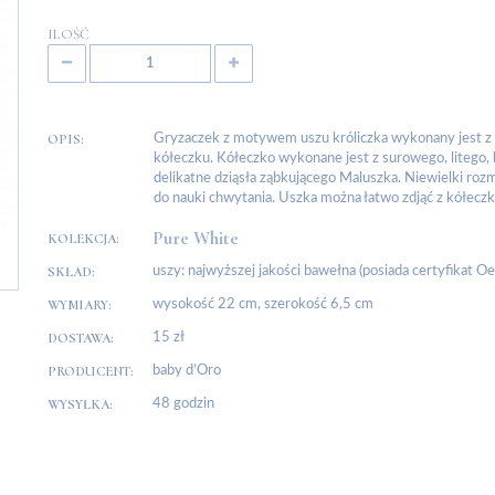
ILOŚĆ
OPIS:
Gryzaczek z motywem uszu króliczka wykonany jest z
kółeczku. Kółeczko wykonane jest z surowego, litego
delikatne dziąsła ząbkującego Maluszka. Niewielki rozmi
do nauki chwytania. Uszka można łatwo zdjąć z kółecz
Pure White
KOLEKCJA:
SKŁAD:
uszy: najwyższej jakości bawełna (posiada certyfikat
WYMIARY:
wysokość 22 cm, szerokość 6,5 cm
DOSTAWA:
15 zł
PRODUCENT:
baby d’Oro
WYSYŁKA:
48 godzin