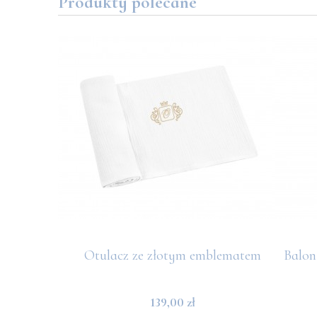
Produkty polecane
tny szary
Otulacz ze złotym emblematem
Balon
139,00 zł