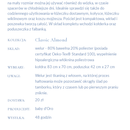
na mały rozmiar można jej używać również do wózka, w czasie
spacerów w chłodniejsze dni. Idealnie sprawdzi się także do
codziennego użytkowania w łóżeczku dostawnym, kołysce, łóżeczku
wiklinowym oraz koszu mojżesza. Pościel jest kompaktowa, wkład i
poszewka tworzą całość. W skład kompletu wchodzi kołderka oraz
poduszeczka z falbanką.
Classic Almond
KOLEKCJA:
SKŁAD:
welur - 80% bawełna 20% poliester (posiada
certyfikat Oeko-Tex® Standard 100), wypełnienie
hipoalergiczna włóknina poliestrowa
WYMIARY:
kołdra: 83 cm x 70 cm, poduszka: 42 cm x 27 cm
UWAGI:
Welur jest tkaniną z włosem, na której proces
haftowania może pozostawić okrągły ślad po
tamborku, który z czasem lub po pierwszym praniu
zniknie.
DOSTAWA:
20 zł
PRODUCENT:
baby d’Oro
WYSYŁKA:
48 godzin