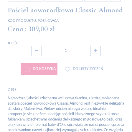
Pościel noworodkowa Classic Almond
KOD PRODUKTU:
POSNOWCA
Cena :
309,00 zł
ILOŚĆ
DO KOSZYKA
DO LISTY ŻYCZEŃ
OPIS:
Najwyższej jakości szlachetna welurowa tkanina, z której wykonana
została pościel noworodkowa Classic Almond, jest niezwykle delikatna
dla skóry Maleństwa. Piękny odcień białego weluru idealnie
komponuje się z beżem, dodając pościeli klasycznego szyku. Urocza
falbanka w szlachetnym odcieniu delikatnego migdałowego beżu oraz
ekskluzywny emblemat baby d'Oro sprawiają, że nasza pościel sprosta
oczekiwaniom nawet najbardziej wymagających rodziców. Ze względu