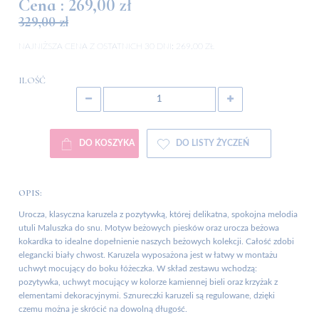
Cena :
269,00 zł
329,00 zł
NAJNIŻSZA CENA Z OSTATNICH 30 DNI:
269.00 ZŁ
ILOŚĆ
DO KOSZYKA
DO LISTY ŻYCZEŃ
OPIS:
Urocza, klasyczna karuzela z pozytywką, której delikatna, spokojna melodia
utuli Maluszka do snu. Motyw beżowych piesków oraz urocza beżowa
kokardka to idealne dopełnienie naszych beżowych kolekcji. Całość zdobi
elegancki biały chwost. Karuzela wyposażona jest w łatwy w montażu
uchwyt mocujący do boku łóżeczka. W skład zestawu wchodzą:
pozytywka, uchwyt mocujący w kolorze kamiennej bieli oraz krzyżak z
elementami dekoracyjnymi. Sznureczki karuzeli są regulowane, dzięki
czemu można je skrócić na dowolną długość.