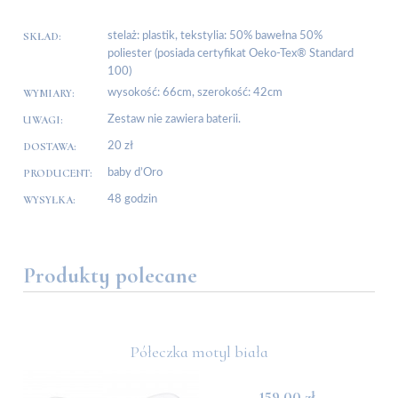
SKŁAD:
stelaż: plastik, tekstylia: 50% bawełna 50%
poliester (posiada certyfikat Oeko-Tex® Standard
100)
WYMIARY:
wysokość: 66cm, szerokość: 42cm
UWAGI:
Zestaw nie zawiera baterii.
DOSTAWA:
20 zł
PRODUCENT:
baby d’Oro
WYSYŁKA:
48 godzin
Produkty polecane
Półeczka motyl biała
159,00 zł