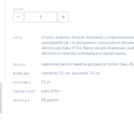
ILOŚĆ
OPIS:
Uroczy, pudrowy obrazek tkaninowy z trójwymiarowymi
samodzielnie jak i w zestawieniu z pozostałymi obrazk
dekoracyjna baby d'Oro. Nasze obrazki tkaninowe speł
dla których estetyka wykonania jest bardzo ważna.
SKŁAD:
najwyższej jakości bawełna (posiada certyfikat Oeko-T
WYMIARY:
szerokość 31 cm, wysokość 31 cm
DOSTAWA:
15 zł
PRODUCENT:
baby d’Oro
WYSYŁKA:
48 godzin