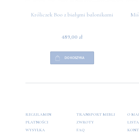
Króliczek Boo z białymi balonikami
Miś
489,00 zł
DO KOSZYKA
POMOC
PŁATNOŚCI
INFO
REGULAMIN
TRANSPORT MEBLI
O MA
PŁATNOŚCI
ZWROTY
LIST
WYSYŁKA
FAQ
KONT