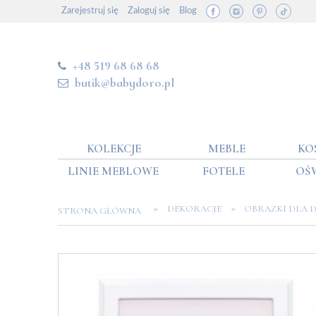
Zarejestruj się
Zaloguj się
Blog
+48 519 68 68 68
butik@babydoro.pl
KOLEKCJE
MEBLE
KO
LINIE MEBLOWE
FOTELE
OŚ
»
»
DEKORACJE
OBRAZKI DLA D
STRONA GŁÓWNA