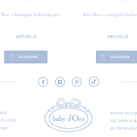
 Boo z białymi balonikami
Miś Boo z szarymi balo
489,00 zł
489,00 zł
DO KOSZYKA
DO KOSZYKA
RMACJE
RCE
BUTIK STAC
A ŻYCZEŃ
UL. DŁUGA 8
AKT
00-238 WARS