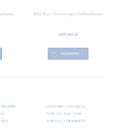
nikami
Miś Boo z beżowymi balonikami
Miś 
489,00 zł
DO KOSZYKA
JONARNY
GODZINY OTWARCIA
/14
PON - PT:
9:00 - 17:00
ZAWA
SOBOTA:
ZAMKNIĘTE