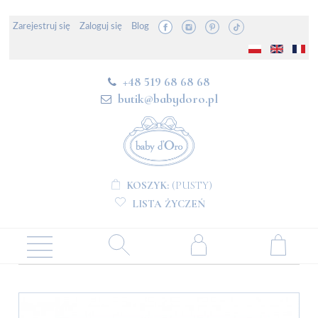
Zarejestruj się
Zaloguj się
Blog
+48 519 68 68 68
butik@babydoro.pl
KOSZYK:
(PUSTY)
LISTA ŻYCZEŃ