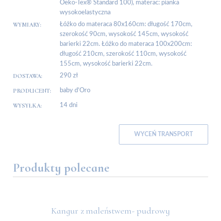
Oeko-Tex® Standard 100), materac: pianka
wysokoelastyczna
WYMIARY:
Łóżko do materaca 80x160cm: długość 170cm,
szerokość 90cm, wysokość 145cm, wysokość
barierki 22cm. Łóżko do materaca 100x200cm:
długość 210cm, szerokość 110cm, wysokość
155cm, wysokość barierki 22cm.
DOSTAWA:
290 zł
PRODUCENT:
baby d’Oro
WYSYŁKA:
14 dni
WYCEŃ TRANSPORT
Produkty polecane
Kangur z maleństwem- pudrowy