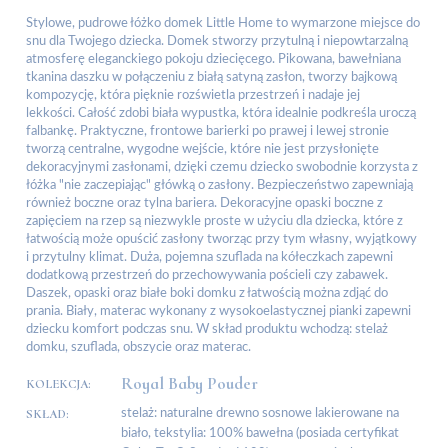
Stylowe, pudrowe łóżko domek Little Home to wymarzone miejsce do
snu dla Twojego dziecka. Domek stworzy przytulną i niepowtarzalną
atmosferę eleganckiego pokoju dziecięcego. Pikowana, bawełniana
tkanina daszku w połączeniu z białą satyną zasłon, tworzy bajkową
kompozycję, która pięknie rozświetla przestrzeń i nadaje jej
lekkości. Całość zdobi biała wypustka, która idealnie podkreśla uroczą
falbankę. Praktyczne, frontowe barierki po prawej i lewej stronie
tworzą centralne, wygodne wejście, które nie jest przysłonięte
dekoracyjnymi zasłonami, dzięki czemu dziecko swobodnie korzysta z
łóżka "nie zaczepiając" główką o zasłony. Bezpieczeństwo zapewniają
również boczne oraz tylna bariera. Dekoracyjne opaski boczne z
zapięciem na rzep są niezwykle proste w użyciu dla dziecka, które z
łatwością może opuścić zasłony tworząc przy tym własny, wyjątkowy
i przytulny klimat. Duża, pojemna szuflada na kółeczkach zapewni
dodatkową przestrzeń do przechowywania pościeli czy zabawek.
Daszek, opaski oraz białe boki domku z łatwością można zdjąć do
prania. Biały, materac wykonany z wysokoelastycznej pianki zapewni
dziecku komfort podczas snu. W skład produktu wchodzą: stelaż
domku, szuflada, obszycie oraz materac.
Royal Baby Pouder
KOLEKCJA:
SKŁAD:
stelaż: naturalne drewno sosnowe lakierowane na
biało, tekstylia: 100% bawełna (posiada certyfikat