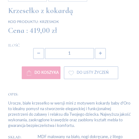
Krzesełko z kokardą
KOD PRODUKTU:
KRZESKOK
Cena :
419,00 zł
ILOŚĆ
DO KOSZYKA
DO LISTY ŻYCZEŃ
OPIS:
Urocze, białe krzesełko w wersji mini z motywem kokardy baby d'Oro
to idealny pomysł na stworzenie eleganckiej i funkcjonalnej
przestrzeni do zabawy i relaksu dla Twojego dziecka. Najwyższa jakość
wykonania, zaokrąglone krawędzie oraz zaoblony kształt mebla to
gwarancja bezpieczeństwa i komfortu.
SKŁAD:
MDF malowany na biało, nogi dokręcane, z litego