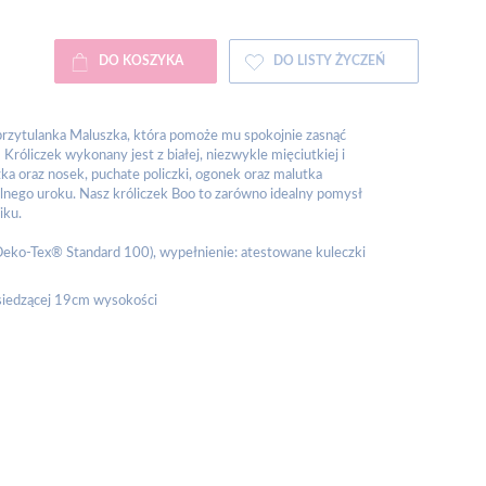
DO KOSZYKA
DO LISTY ŻYCZEŃ
 przytulanka Maluszka, która pomoże mu spokojnie zasnąć
Króliczek wykonany jest z białej, niezwykle mięciutkiej i
ka oraz nosek, puchate policzki, ogonek oraz malutka
lnego uroku. Nasz króliczek Boo to zarówno idealny pomysł
iku.
 Oeko-Tex® Standard 100), wypełnienie: atestowane kuleczki
siedzącej 19cm wysokości