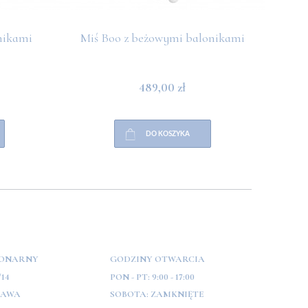
nikami
Miś Boo z beżowymi balonikami
Miś 
489,00 zł
DO KOSZYKA
JONARNY
GODZINY OTWARCIA
/14
PON - PT:
9:00 - 17:00
ZAWA
SOBOTA:
ZAMKNIĘTE