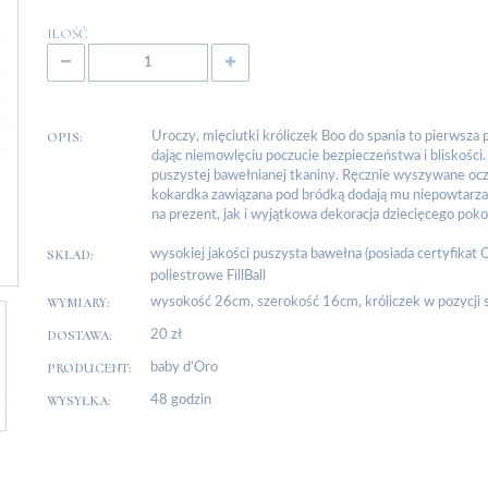
ILOŚĆ
OPIS:
Uroczy, mięciutki króliczek Boo do spania to pierwsza
dając niemowlęciu poczucie bezpieczeństwa i bliskości. 
puszystej bawełnianej tkaniny. Ręcznie wyszywane ocz
kokardka zawiązana pod bródką dodają mu niepowtarza
na prezent, jak i wyjątkowa dekoracja dziecięcego poko
SKŁAD:
wysokiej jakości puszysta bawełna (posiada certyfikat
poliestrowe FillBall
WYMIARY:
wysokość 26cm, szerokość 16cm, króliczek w pozycji 
DOSTAWA:
20 zł
PRODUCENT:
baby d’Oro
WYSYŁKA:
48 godzin