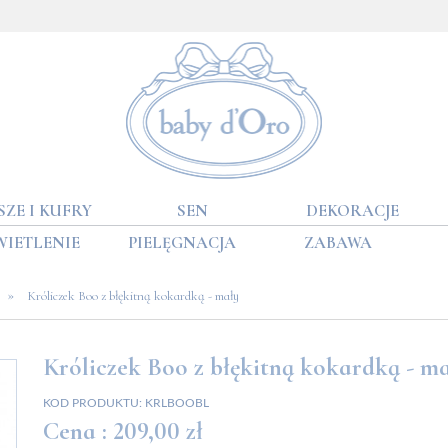
SZE I KUFRY
SEN
DEKORACJE
WIETLENIE
PIELĘGNACJA
ZABAWA
»
Króliczek Boo z błękitną kokardką - mały
Króliczek Boo z błękitną kokardką - m
KOD PRODUKTU:
KRLBOOBL
Cena :
209,00 zł