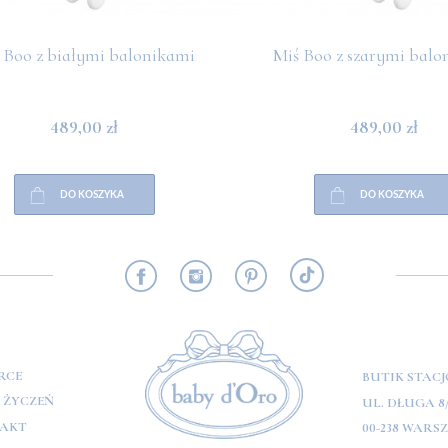
 Boo z białymi balonikami
Miś Boo z szarymi balo
489,00 zł
489,00 zł
DO KOSZYKA
DO KOSZYKA
RMACJE
RCE
BUTIK STAC
A ŻYCZEŃ
UL. DŁUGA 8
AKT
00-238 WARS