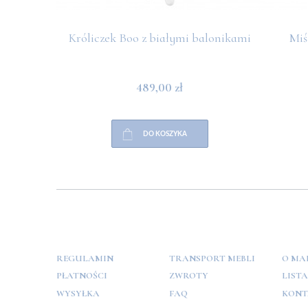
Króliczek Boo z białymi balonikami
Miś
489,00 zł
DO KOSZYKA
POMOC
PŁATNOŚCI
INFO
REGULAMIN
TRANSPORT MEBLI
O MA
PŁATNOŚCI
ZWROTY
LIST
WYSYŁKA
FAQ
KONT