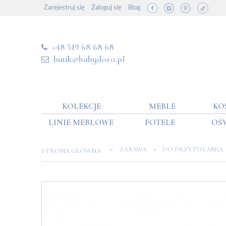
Zarejestruj się
Zaloguj się
Blog
+48 519 68 68 68
butik@babydoro.pl
KOLEKCJE
MEBLE
KO
LINIE MEBLOWE
FOTELE
OŚ
»
»
ZABAWA
DO PRZYTULANIA
STRONA GŁÓWNA